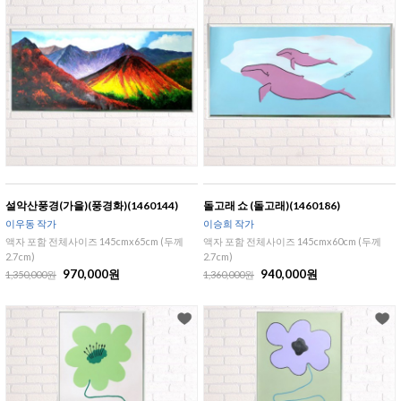
설악산풍경(가을)(풍경화)(1460144)
돌고래 쇼 (돌고래)(1460186)
이우동 작가
이승희 작가
액자 포함 전체사이즈 145cmx65cm (두께
액자 포함 전체사이즈 145cmx60cm (두께
2.7cm)
2.7cm)
970,000원
940,000원
1,350,000원
1,360,000원