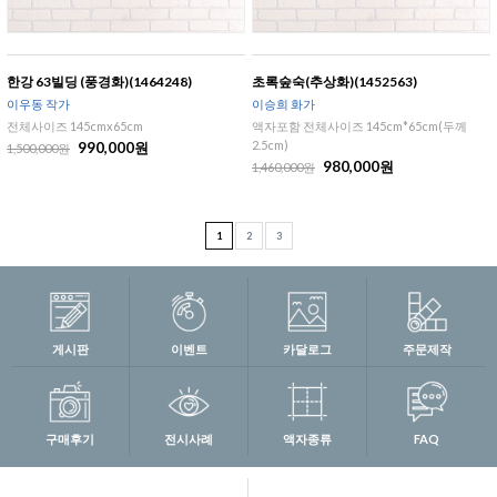
한강 63빌딩 (풍경화)(1464248)
초록숲숙(추상화)(1452563)
이우동 작가
이승희 화가
전체사이즈 145cmx65cm
액자포함 전체사이즈 145cm*65cm(두께
2.5cm)
990,000원
1,500,000원
980,000원
1,460,000원
1
2
3
게시판
이벤트
카달로그
주문제작
구매후기
전시사례
액자종류
FAQ