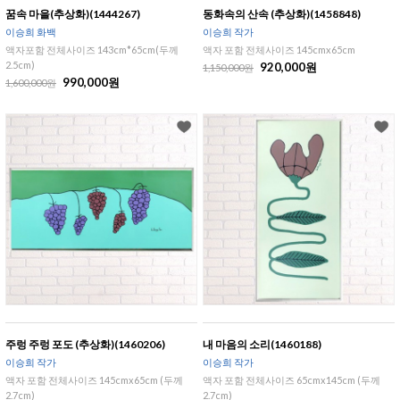
꿈속 마을(추상화)(1444267)
동화속의 산속 (추상화)(1458848)
이승희 화백
이승희 작가
액자포함 전체사이즈 143cm*65cm(두께
액자 포함 전체사이즈 145cmx65cm
2.5cm)
920,000원
1,150,000원
990,000원
1,600,000원
주렁 주렁 포도 (추상화)(1460206)
내 마음의 소리(1460188)
이승희 작가
이승희 작가
액자 포함 전체사이즈 145cmx65cm (두께
액자 포함 전체사이즈 65cmx145cm (두께
2.7cm)
2.7cm)