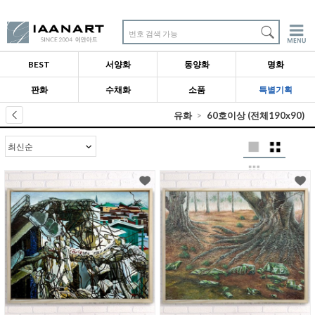
번호 검색 가능
BEST
서양화
동양화
명화
판화
수채화
소품
특별기획
유화
60호이상 (전체190x90)