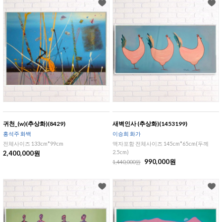
귀천_(w)(추상화)(8429)
새벽인사 (추상화)(1453199)
홍석주 화백
이승희 화가
전체사이즈 133cm*99cm
액자포함 전체사이즈 145cm*65cm(두께
2.5cm)
2,400,000원
990,000원
1,440,000원