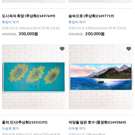
도시속의 희망 (추상화)(1497699)
숲속으로 (추상화)(1497719)
류정미 작가
류정미 작가
전체사이즈 164cmx135cm (두께 2.5cm)
전체사이즈 150cmx116cm (두께 2.5cm)
300,000원
200,000원
600,000원
300,000원
꽃의 인사(추상화)(1453195)
석양을 담은 호수 (풍경화)(1492869)
이승희 화가
이우동 작가
액자포함 전체사이즈 145cm*65cm(두께
전체사이즈 169cmx69cm