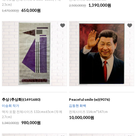
2.5cm)
1,390,000원
2,500,000원
650,000원
1,470,000원
추상 (추상화)(1491680)
Peaceful smile (w)(9076)
이승희 작가
김동현 화백
액자 포함 전체사이즈 132cmx65cm (두께
전체사이즈 114cm*147cm
2.7cm)
10,000,000원
980,000원
1,340,000원