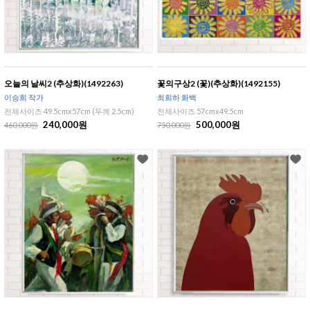
오늘의 날씨2 (추상화)(1492263)
꽃의구상2 (꽃)(추상화)(1492155)
이승희 작가
최희하 화백
전체사이즈 49.5cmx57cm (두께 2.5cm)
전체사이즈 57cmx49.5cm
240,000원
500,000원
460,000원
750,000원