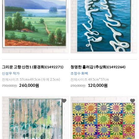
그리운 고향 산천1 (풍경화)(1492271)
청명한 흘러감 (추상화)(1492264)
신성우 작가
조정수 화백
전체사이즈 57cmx49.5cm (두께 2.5cm)
전체사이즈 49.5cm*57cm
260,000원
120,000원
750,000원
250,000원