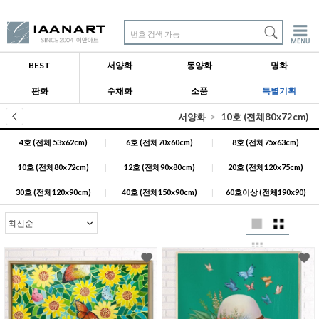
번호 검색 가능
BEST
서양화
동양화
명화
판화
수채화
소품
특별기획
서양화
10호 (전체80x72cm)
4호 (전체 53x62cm)
|
6호 (전체70x60cm)
|
8호 (전체75x63cm)
10호 (전체80x72cm)
|
12호 (전체90x80cm)
|
20호 (전체120x75cm)
30호 (전체120x90cm)
|
40호 (전체150x90cm)
|
60호이상 (전체190x90)