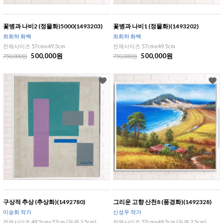
꽃병과 나비2 (정물화)5000(1493203)
꽃병과 나비1 (정물화)(1493202)
최희하 화백
최희하 화백
전체사이즈 57cmx49.5cm
전체사이즈 57cmx49.5cm
500,000원
500,000원
750,000원
750,000원
구상적 추상 (추상화)(1492780)
그리운 고향 산천8 (풍경화)(1492328)
이승희 작가
신성우 작가
전체사이즈 49.5cmx57cm (두께 2.5cm)
전체사이즈 57cmx49.5cm (두께 2.5cm)