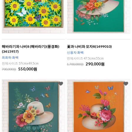
해바라기와 나비8 (해바라기)(풍경화)
꽃과 나비와 모자8(1499010)
(3415957)
신용자 화백
최희하 화백
전체사이즈 47.5cmx55cm
전체사이즈 57cmx49.5cm
290,000원
1,700,000원
550,000원
700,000원