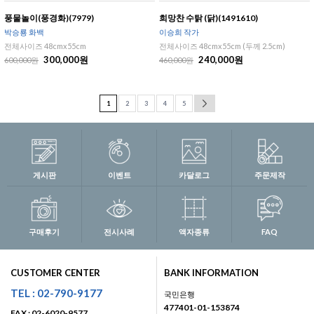
풍물놀이(풍경화)(7979)
희망찬 수탉 (닭)(1491610)
박승룡 화백
이승희 작가
전체사이즈 48cmx55cm
전체사이즈 48cmx55cm (두께 2.5cm)
300,000원
240,000원
600,000원
460,000원
1
2
3
4
5
게시판
이벤트
카달로그
주문제작
구매후기
전시사례
액자종류
FAQ
CUSTOMER CENTER
BANK INFORMATION
TEL : 02-790-9177
국민은행
477401-01-153874
FAX : 02-6020-9577