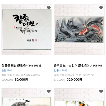
참 좋은 당신 (동양화)(1461011)
춤추고 노니는 잉어 (동양화)(1460894)
순담 화백
김홍석 화백
액자 포함 전체사이즈 44cmx37cm
액자 포함 전체사이즈 111cmx61cm
80,000원
320,000원
130,000원
370,000원