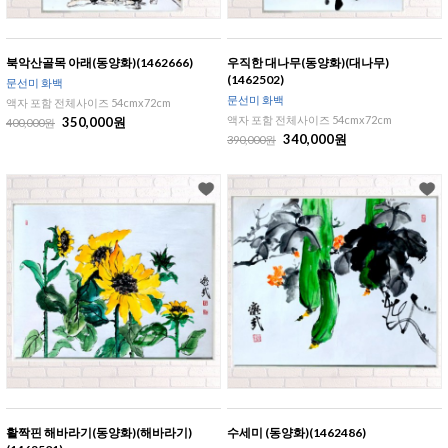
북악산골목 아래(동양화)(1462666)
우직한 대나무(동양화)(대나무)
(1462502)
문선미 화백
문선미 화백
액자 포함 전체사이즈 54cmx72cm
액자 포함 전체사이즈 54cmx72cm
350,000원
400,000원
340,000원
390,000원
활짝핀 해바라기(동양화)(해바라기)
수세미 (동양화)(1462486)