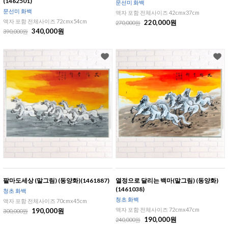
(1462501)
문선미 화백
문선미 화백
액자 포함 전체사이즈 42cmx37cm
액자 포함 전체사이즈 72cmx54cm
220,000원
270,000원
340,000원
390,000원
팔마도세상 (말그림) (동양화)(1461887)
열정으로 달리는 백마(말그림) (동양화)
(1461038)
청초 화백
청초 화백
액자 포함 전체사이즈 70cmx45cm
액자 포함 전체사이즈 72cmx47cm
190,000원
300,000원
190,000원
240,000원