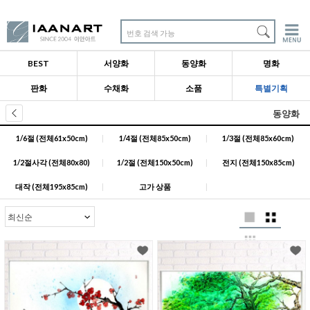
번호 검색 가능
BEST
서양화
동양화
명화
판화
수채화
소품
특별기획
동양화
1/6절 (전체61x50cm)
|
1/4절 (전체85x50cm)
|
1/3절 (전체85x60cm)
1/2절사각 (전체80x80)
|
1/2절 (전체150x50cm)
|
전지 (전체150x85cm)
대작 (전체195x85cm)
|
고가 상품
|