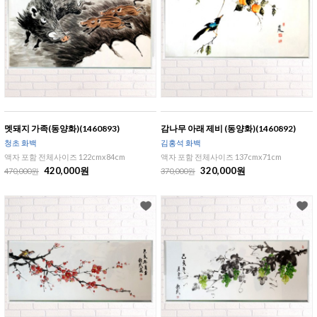
멧돼지 가족(동양화)(1460893)
감나무 아래 제비 (동양화)(1460892)
청초 화백
김홍석 화백
액자 포함 전체사이즈 122cmx84cm
액자 포함 전체사이즈 137cmx71cm
420,000원
320,000원
470,000원
370,000원