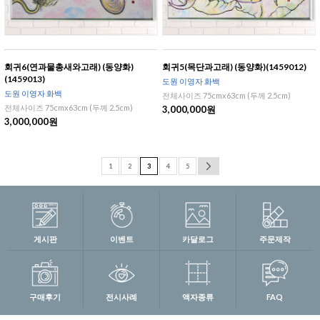
회귀6(연과물총새와고래) (동양화)
회귀5(목단과고래) (동양화)(1459012)
(1459013)
도원 이영자 화백
도원 이영자 화백
전체사이즈 75cmx63cm (두께 2.5cm)
전체사이즈 75cmx63cm (두께 2.5cm)
3,000,000원
3,000,000원
1
2
3
4
5
게시판
이벤트
카달로그
주문제작
구매후기
전시사례
액자종류
FAQ