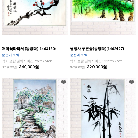
매화꽃따라서 (동양화)(1463120)
월정사 푸른숲(동양화)(1462497)
문선미 화백
문선미 화백
액자 포함 전체사이즈 75cmx54cm
액자 포함 전체사이즈 122cmx77cm
340,000원
320,000원
390,000원
370,000원