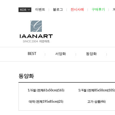
이벤트
블로그
전시사례
구매후기
KOR
BEST
서양화
동양화
동양화
1/6절 (전체61x50cm)
(165)
1/4절 (전체85x50cm)
(105)
대작 (전체195x85cm)
(25)
고가 상품
(46)