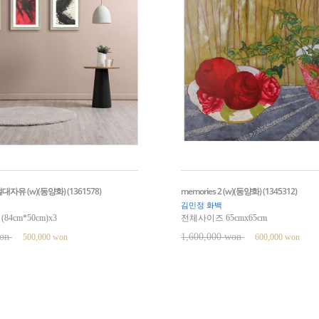
자유 (w)(동양화) (1361578)
memories 2 (w)(동양화) (1345312)
김민정 화백
4cm*50cm)x3
전체사이즈 65cmx65cm
won
1,600,000 won
500,000 won
600,000 won