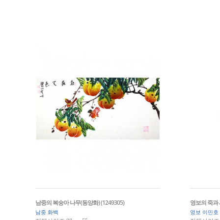
남중의 복숭아 나무(동양화) (1249305)
영보의 죽과 새
남중 화백
영보 이민호