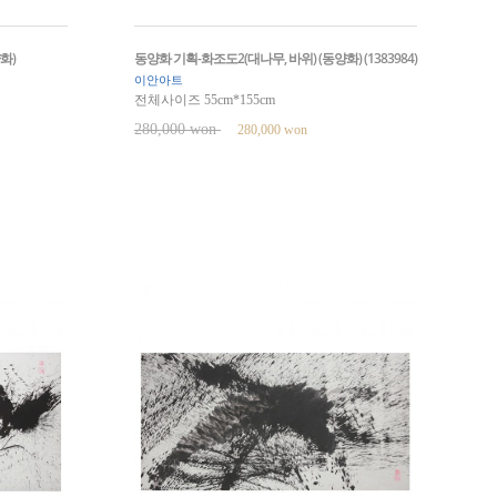
화)
동양화 기획-화조도2(대나무, 바위) (동양화) (1383984)
이안아트
전체사이즈 55cm*155cm
280,000 won
280,000 won