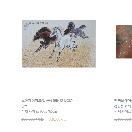
노하의 삼마도(말)(동양화) (1345037)
행복을 찾아 (w
노하
김민정 화백
전체사이즈 90cm*65cm
전체사이즈 6
300,000 won
1,400,00
300,000 won