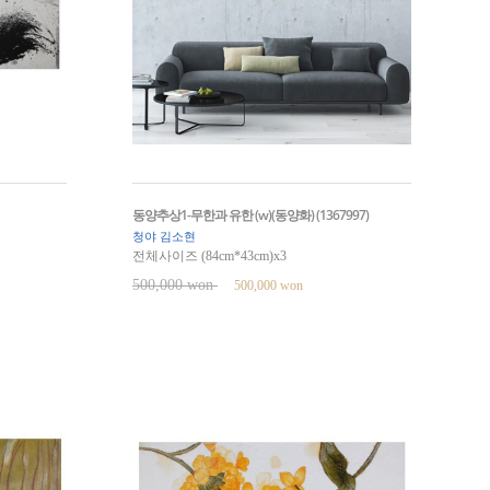
동양추상1-무한과 유한 (w)(동양화) (1367997)
청야 김소현
전체사이즈 (84cm*43cm)x3
500,000 won
500,000 won