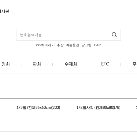
게시판
ex>해바라기
추상
여름풍경
말그림
1202
명화
판화
수채화
ETC
주
1/3절 (전체85x60cm)
(233)
1/2절사각 (전체80x80)
(78)