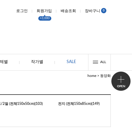
0
로그인
회원가입
배송조회
장바구니
+3,000
제별
작가별
SALE
ALL
>
home
동양화
1/2절 (전체150x50cm)
(103)
전지 (전체150x85cm)
(149)