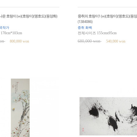
운 호랑이 (w)(호랑이)(맹호도)(동양화)
중취의 호랑이1 (w)(호랑이)(맹호도)(동양
(1384086)
국작가
중취 화백
70cm*103cm
전체사이즈 155cmx95cm
won
680,000 won
800,000 won
540,000 won