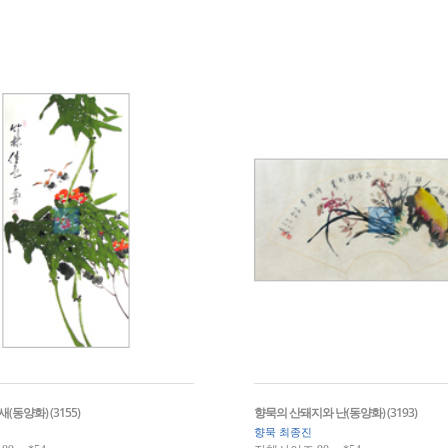
(동양화) (3155)
향묵의 산돼지와 난(동양화) (3193)
향묵 최종진