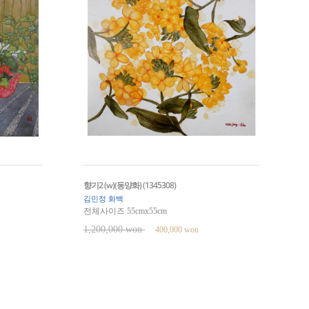
향기2 (w)(동양화) (1345308)
김민정 화백
전체사이즈 55cmx55cm
1,200,000 won
400,000 won