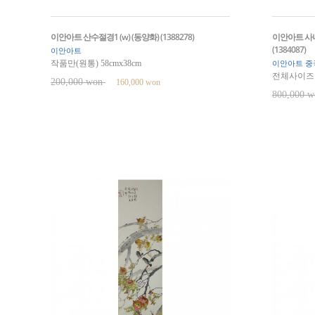
이안아트 산수절경1 (w) (동양화) (1388278)
이안아트 사나
(1384087)
이안아트
작품만(원통) 58cmx38cm
이안아트 중
전체사이즈 1
200,000 won
160,000 won
800,000 