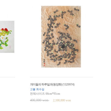
개미들의 하루일과(동양화) (1329974)
고불 최수길
전체사이즈 66cm*91cm
400,000 won
2,100,000 won