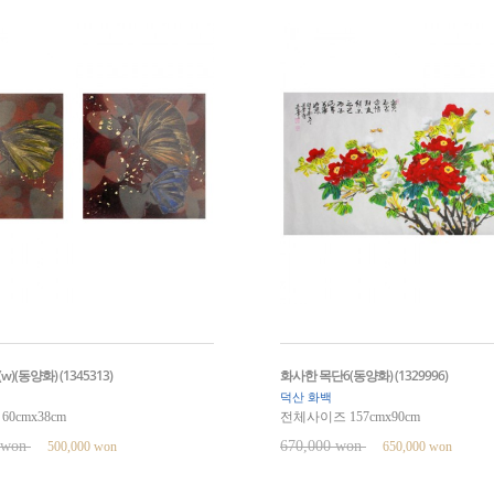
)(동양화) (1345313)
화사한 목단6(동양화) (1329996)
덕산 화백
0cmx38cm
전체사이즈 157cmx90cm
0 won
670,000 won
500,000 won
650,000 won