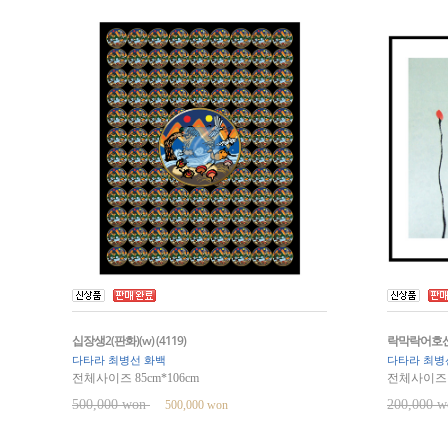
십장생2(판화)(w) (4119)
락막락어호선(판
다타라 최병선 화백
다타라 최병
전체사이즈 85cm*106cm
전체사이즈 8
500,000 won
200,000 
500,000 won