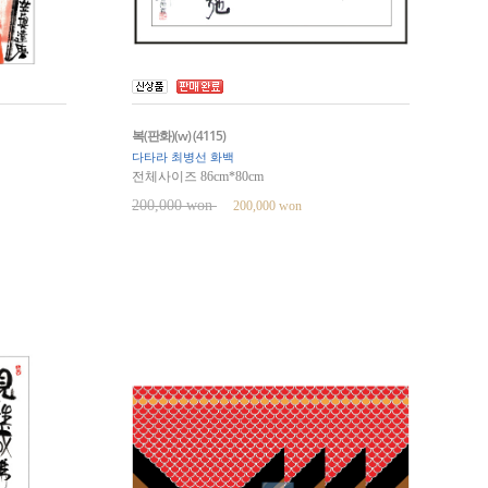
복(판화)(w) (4115)
다타라 최병선 화백
전체사이즈 86cm*80cm
200,000 won
200,000 won