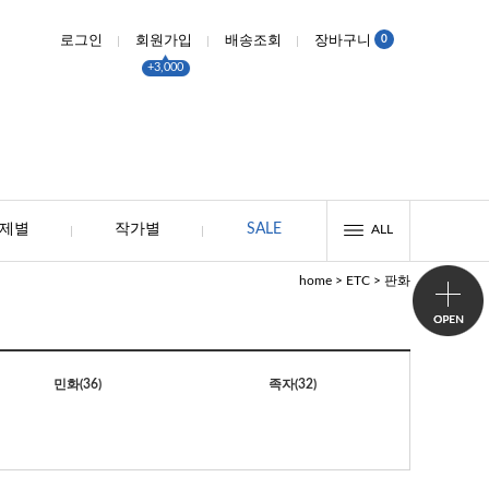
0
로그인
회원가입
배송조회
장바구니
+3,000
제별
작가별
SALE
ALL
>
>
home
ETC
판화
민화
(36)
족자
(32)