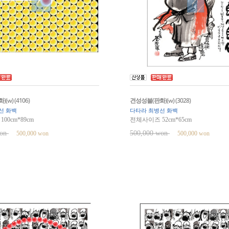
w) (4106)
견성성불(판화)(w) (3028)
선 화백
다타라 최병선 화백
00cm*89cm
전체사이즈 52cm*65cm
won
500,000 won
500,000 won
500,000 won