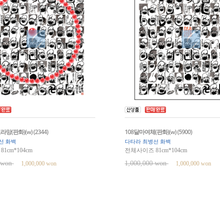
망(판화)(w) (2344)
108달마여체(판화)(w) (5900)
선 화백
다타라 최병선 화백
1cm*104cm
전체사이즈 81cm*104cm
0 won
1,000,000 won
1,000,000 won
1,000,000 won