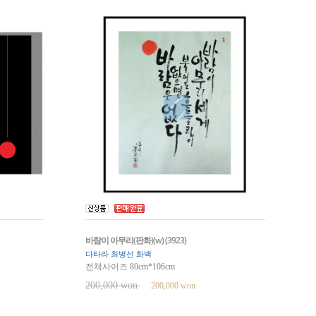
바람이 아무리(판화)(w) (3923)
다타라 최병선 화백
전체사이즈 80cm*106cm
200,000 won
200,000 won