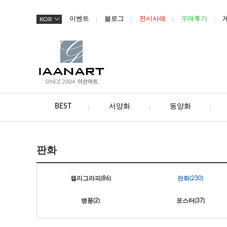
이벤트
블로그
전시사례
구매후기
KOR
BEST
서양화
동양화
판화
캘리그라피
(86)
판화
(230)
병풍
(2)
포스터
(37)