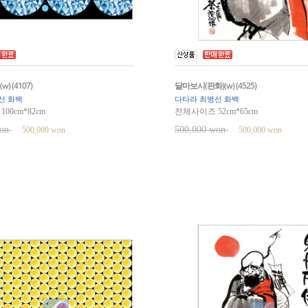
) (4107)
달마보시(판화)(w) (4525)
선 화백
다타라 최병선 화백
00cm*82cm
전체사이즈 52cm*65cm
won
500,000 won
500,000 won
500,000 won