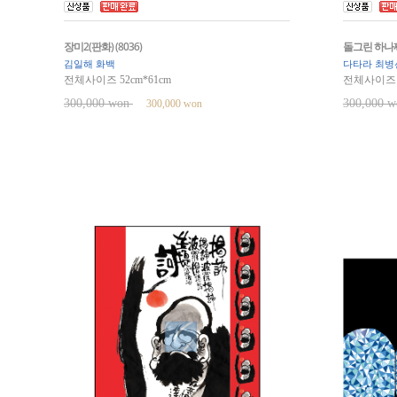
장미2(판화) (8036)
돌그린 하나짜리
김일해 화백
다타라 최병
전체사이즈 52cm*61cm
전체사이즈 6
300,000 won
300,000 
300,000 won