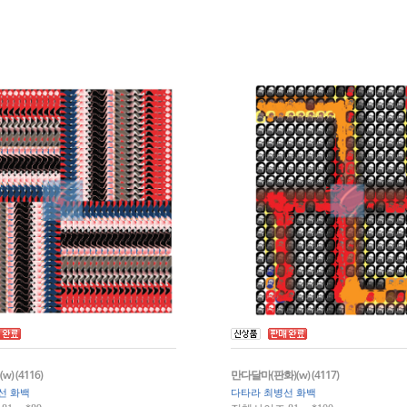
) (4116)
만다달마(판화)(w) (4117)
선 화백
다타라 최병선 화백