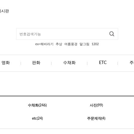
게시판
ex>해바라기
추상
여름풍경
말그림
1202
명화
판화
수채화
ETC
주
수채화
(246)
사진
(99)
etc
(24)
주문제작
(4)