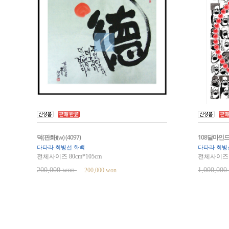
덕(판화)(w) (4097)
108달마인드라
다타라 최병선 화백
다타라 최병
전체사이즈 80cm*105cm
전체사이즈 8
200,000 won
1,000,00
200,000 won