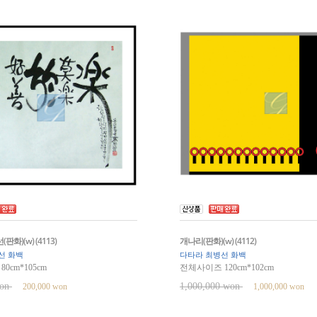
화)(w) (4113)
개나리(판화)(w) (4112)
선 화백
다타라 최병선 화백
0cm*105cm
전체사이즈 120cm*102cm
won
1,000,000 won
200,000 won
1,000,000 won