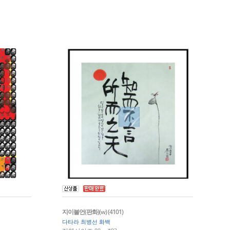
지이불언(판화)(w) (4101)
다타라 최병선 화백