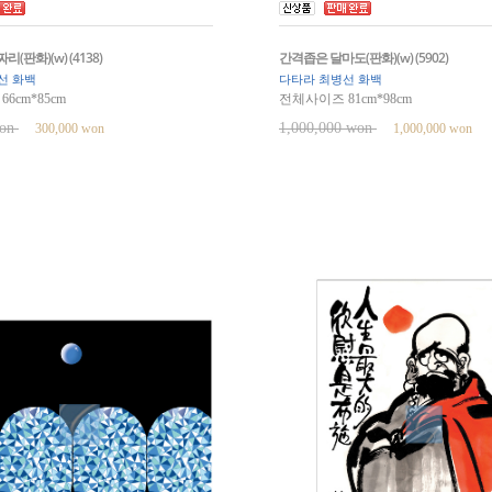
(판화)(w) (4138)
간격좁은 달마도(판화)(w) (5902)
선 화백
다타라 최병선 화백
6cm*85cm
전체사이즈 81cm*98cm
won
1,000,000 won
300,000 won
1,000,000 won