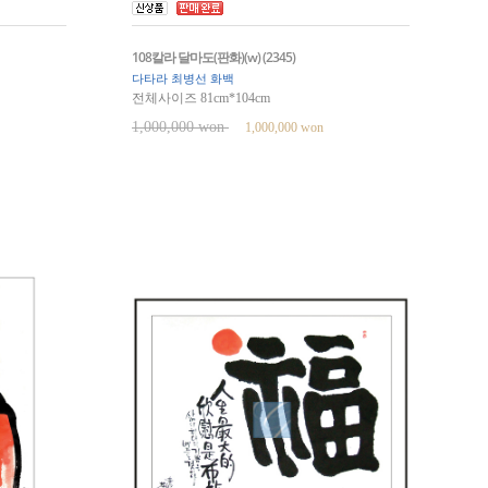
108칼라 달마도(판화)(w) (2345)
다타라 최병선 화백
전체사이즈 81cm*104cm
1,000,000 won
1,000,000 won