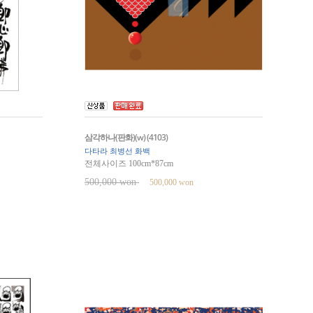
삼각하나(판화)(w) (4103)
다타라 최병선 화백
전체사이즈 100cm*87cm
500,000 won
500,000 won