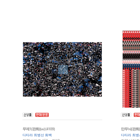
무제1(판화)(w) (4109)
만무늬(판화)(w
다타라 최병선 화백
다타라 최병