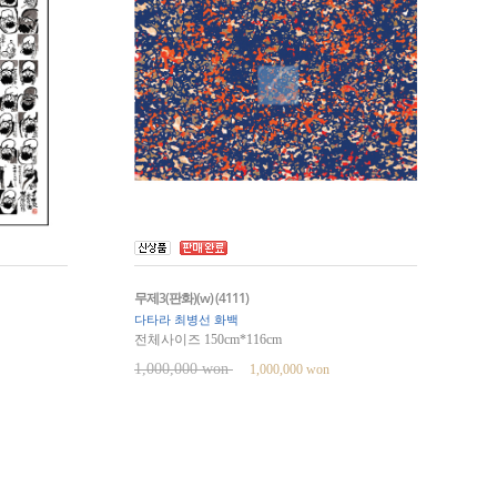
무제3(판화)(w) (4111)
다타라 최병선 화백
전체사이즈 150cm*116cm
1,000,000 won
1,000,000 won