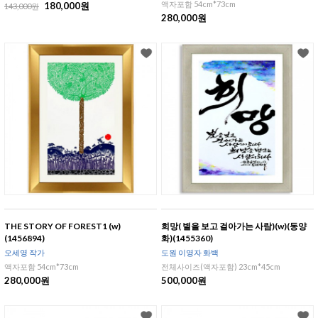
액자포함 54cm*73cm
180,000원
143,000원
280,000원
THE STORY OF FOREST1 (w)
희망( 별을 보고 걸아가는 사람)(w)(동양
(1456894)
화)(1455360)
오세영 작가
도원 이영자 화백
액자포함 54cm*73cm
전체사이즈(액자포함) 23cm*45cm
280,000원
500,000원