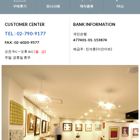
구매후기
전시사례
액자종류
FAQ
CUSTOMER CENTER
BANK INFORMATION
TEL : 02-790-9177
국민은행
477401-01-153874
FAX : 02-6020-9577
예금주 : 진석훈(이안아트)
오전 9시 ~ 오후 6시
(월 - 금)
주말, 공휴일 휴무