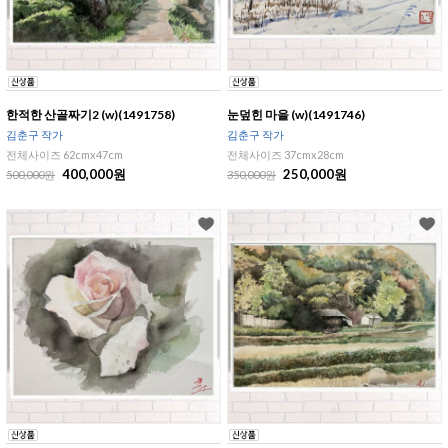
한적한 산골짜기2 (w)(1491758)
눈덮힌 마을 (w)(1491746)
김춘구 작가
김춘구 작가
전체사이즈 62cmx47cm
전체사이즈 37cmx28cm
400,000원
250,000원
500,000원
350,000원