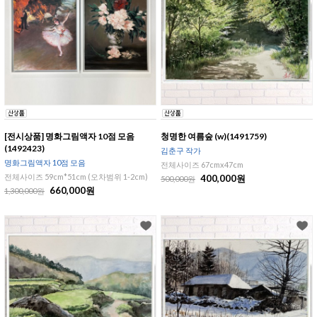
[전시상품] 명화그림액자 10점 모음
청명한 여름숲 (w)(1491759)
(1492423)
김춘구 작가
명화그림액자 10점 모음
전체사이즈 67cmx47cm
전체사이즈 59cm*51cm (오차범위 1-2cm)
400,000원
500,000원
660,000원
1,300,000원