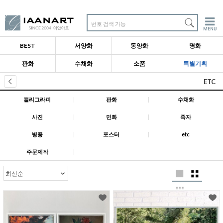
번호 검색 가능
BEST
서양화
동양화
명화
판화
수채화
소품
특별기획
ETC
캘리그라피
|
판화
|
수채화
사진
|
민화
|
족자
병풍
|
포스터
|
etc
주문제작
|