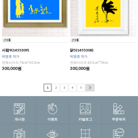
사람9(1455309)
닭5(1455308)
박명호 작가
박명호 작가
전체사이즈 73cm*65.5cm
전체사이즈 65.5cm*73cm
300,000원
300,000원
1
2
3
4
5
게시판
이벤트
카달로그
주문제작