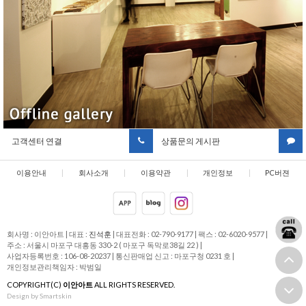
고객센터 연결
상품문의 게시판
이용안내
|
회사소개
|
이용약관
|
개인정보
|
PC버젼
취급방침
회사명 : 이안아트
|
대표 :
진석훈
|
대표전화 : 02-790-9177
|
팩스 : 02-6020-9577
|
주소 : 서울시 마포구 대흥동 330-2 ( 마포구 독막로38길 22 )
|
사업자등록번호 : 106-08-20237
|
통신판매업 신고 : 마포구청 0231 호
|
개인정보관리책임자 : 박범일
COPYRIGHT(C)
이안아트
ALL RIGHTS RESERVED.