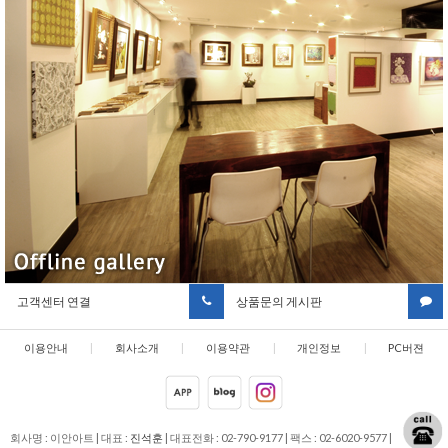
고객센터 연결
상품문의 게시판
이용안내
|
회사소개
|
이용약관
|
개인정보
|
PC버젼
취급방침
회사명 : 이안아트
|
대표 :
진석훈
|
대표전화 : 02-790-9177
|
팩스 : 02-6020-9577
|