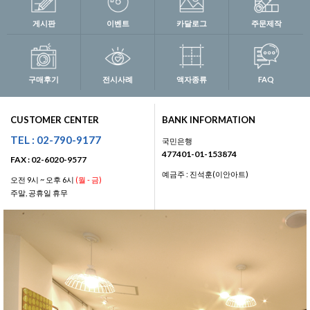
게시판
이벤트
카달로그
주문제작
구매후기
전시사례
액자종류
FAQ
CUSTOMER CENTER
BANK INFORMATION
TEL : 02-790-9177
국민은행
477401-01-153874
FAX : 02-6020-9577
예금주 : 진석훈(이안아트)
오전 9시 ~ 오후 6시
(월 - 금)
주말, 공휴일 휴무