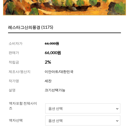
레스타그산의풍경 (1175)
소비자가
66,000원
66,000
원
판매가
2%
적립금
제조사/원산지
이안아트/대한민국
작가명
세잔
설명
크기선택가능
액자포함 전체사이
즈
액자선택