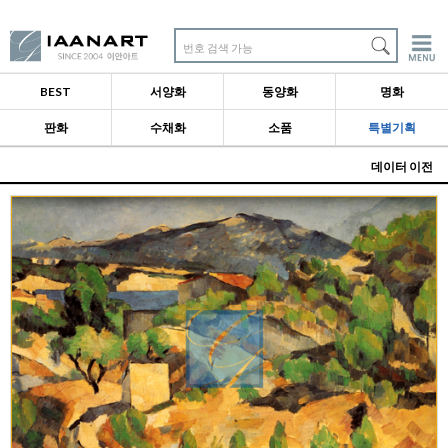
번호 검색 가능
BEST
서양화
동양화
명화
판화
수채화
소품
특별기획
데이터 이전