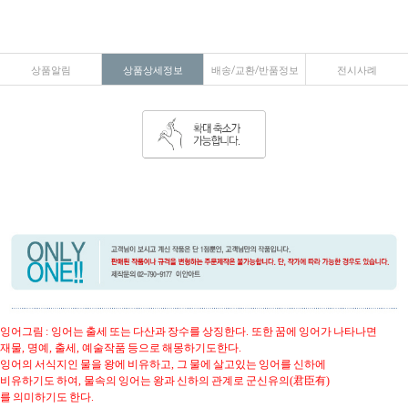
상품알림
상품상세정보
배송/교환/반품정보
전시사례
잉어그림
잉어는 출세 또는 다산과 장수를 상징한다
또한 꿈에 잉어가 나타나면
:
.
재물
명예
출세
예술작품 등으로 해몽하기도한다
,
,
,
.
잉어의 서식지인 물을 왕에 비유하고
그 물에 살고있는 잉어를 신하에
,
비유하기도 하여
물속의 잉어는 왕과 신하의 관계로 군신유의
君臣有
,
(
)
를 의미하기도 한다
.