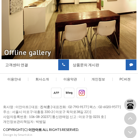
고객센터 연결
상품문의 게시판
이용안내
|
회사소개
|
이용약관
|
개인정보
|
PC버젼
취급방침
회사명 : 이안아트
|
대표 :
진석훈
|
대표전화 : 02-790-9177
|
팩스 : 02-6020-9577
|
주소 : 서울시 마포구 대흥동 330-2 ( 마포구 독막로38길 22 )
|
사업자등록번호 : 106-08-20237
|
통신판매업 신고 : 마포구청 0231 호
|
개인정보관리책임자 : 박범일
COPYRIGHT(C)
이안아트
ALL RIGHTS RESERVED.