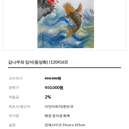
감나무와 잉어(동양화) (1204163)
소비자가
450,000원
450,000
원
판매가
2%
적립금
제조사/원산지
이안아트/대한민국
작가명
해정 정석권 화백
설명
전체사이즈 55cm x 155cm