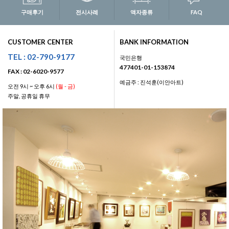
구매후기
전시사례
액자종류
FAQ
CUSTOMER CENTER
BANK INFORMATION
TEL : 02-790-9177
국민은행
477401-01-153874
FAX : 02-6020-9577
예금주 : 진석훈(이안아트)
오전 9시 ~ 오후 6시
(월 - 금)
주말, 공휴일 휴무