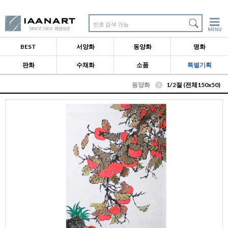
번호 검색 가능
BEST
서양화
동양화
명화
판화
수채화
소품
특별기획
동양화
1/2절 (전체150x50)