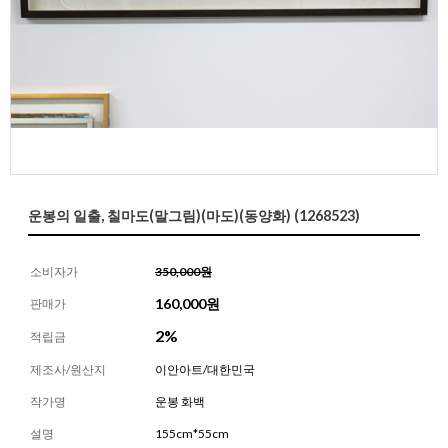
운봉의 일출, 칠마도(말그림)(마도)(동양화) (1268523)
소비자가
350,000원
160,000
원
판매가
2%
적립금
제조사/원산지
이안아트/대한민국
작가명
운봉 화백
설명
155cm*55cm