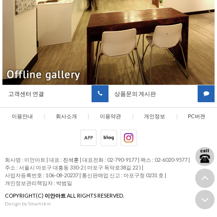
고객센터 연결
상품문의 게시판
이용안내
|
회사소개
|
이용약관
|
개인정보
|
PC버젼
취급방침
회사명 : 이안아트
|
대표 :
진석훈
|
대표전화 : 02-790-9177
|
팩스 : 02-6020-9577
|
주소 : 서울시 마포구 대흥동 330-2 ( 마포구 독막로38길 22 )
|
사업자등록번호 : 106-08-20237
|
통신판매업 신고 : 마포구청 0231 호
|
개인정보관리책임자 : 박범일
COPYRIGHT(C)
이안아트
ALL RIGHTS RESERVED.