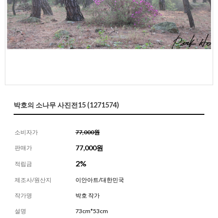
박호의 소나무 사진전15 (1271574)
소비자가
77,000원
77,000
원
판매가
2%
적립금
제조사/원산지
이안아트/대한민국
작가명
박호 작가
설명
73cm*53cm