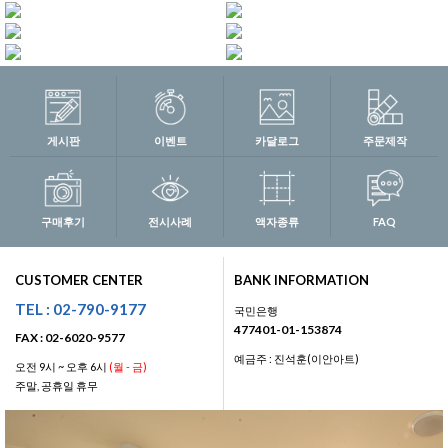
게시판
이벤트
카달로그
주문제작
구매후기
전시사례
액자종류
FAQ
CUSTOMER CENTER
BANK INFORMATION
TEL : 02-790-9177
국민은행
477401-01-153874
FAX : 02-6020-9577
예금주 : 진석훈(이안아트)
오전 9시 ~ 오후 6시
(월 - 금)
주말, 공휴일 휴무