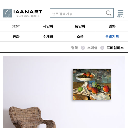
번호 검색 가능
BEST
서양화
동양화
명화
판화
수채화
소품
특별기획
명화
스페셜
프레임리스