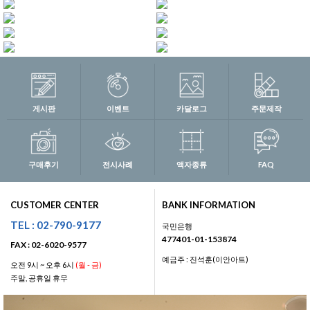
게시판
이벤트
카달로그
주문제작
구매후기
전시사례
액자종류
FAQ
CUSTOMER CENTER
BANK INFORMATION
TEL : 02-790-9177
국민은행
477401-01-153874
FAX : 02-6020-9577
예금주 : 진석훈(이안아트)
오전 9시 ~ 오후 6시
(월 - 금)
주말, 공휴일 휴무