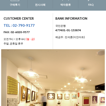
구매후기
전시사례
액자종류
FAQ
CUSTOMER CENTER
BANK INFORMATION
TEL : 02-790-9177
국민은행
477401-01-153874
FAX : 02-6020-9577
예금주 : 진석훈(이안아트)
오전 9시 ~ 오후 6시
(월 - 금)
주말, 공휴일 휴무