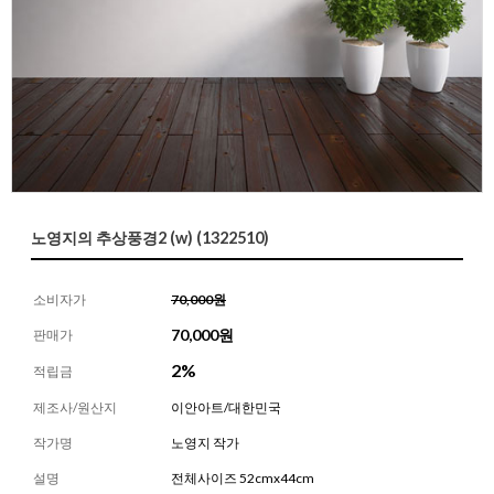
노영지의 추상풍경2 (w) (1322510)
소비자가
70,000원
70,000
원
판매가
2%
적립금
제조사/원산지
이안아트/대한민국
작가명
노영지 작가
설명
전체사이즈 52cmx44cm