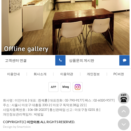
고객센터 연결
상품문의 게시판
이용안내
|
회사소개
|
이용약관
|
개인정보
|
PC버젼
취급방침
회사명 : 이안아트
|
대표 :
진석훈
|
대표전화 : 02-790-9177
|
팩스 : 02-6020-9577
|
주소 : 서울시 마포구 대흥동 330-2 ( 마포구 독막로38길 22 )
|
사업자등록번호 : 106-08-20237
|
통신판매업 신고 : 마포구청 0231 호
|
개인정보관리책임자 : 박범일
COPYRIGHT(C)
이안아트
ALL RIGHTS RESERVED.