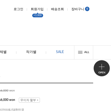
0
로그인
회원가입
배송조회
장바구니
+3,000
제별
작가별
SALE
ALL
)
66,000
won
66,000 won
무이자 할부 >
이안아트/대한민국