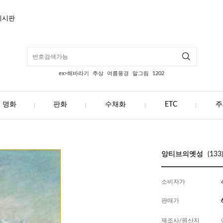
게시판
ex>해바라기
추상
여름풍경
말그림
1202
명화
판화
수채화
ETC
주
앙티브의옛성 (133
소비자가
판매가
제조사/원산지