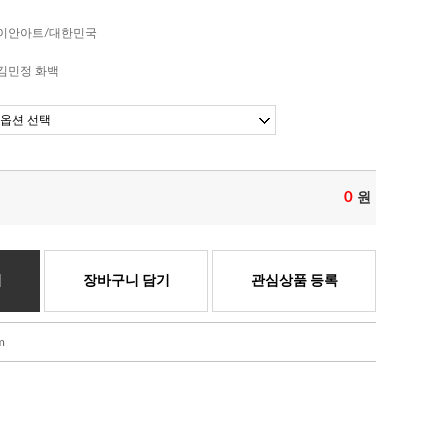
이안아트/대한민국
김민정 화백
0
원
기
장바구니 담기
관심상품 등록
m