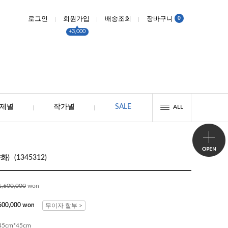
0
로그인
회원가입
배송조회
장바구니
+3,000
제별
작가별
SALE
ALL
양화) (1345312)
1,600,000
won
600,000 won
무이자 할부 >
45cm*45cm