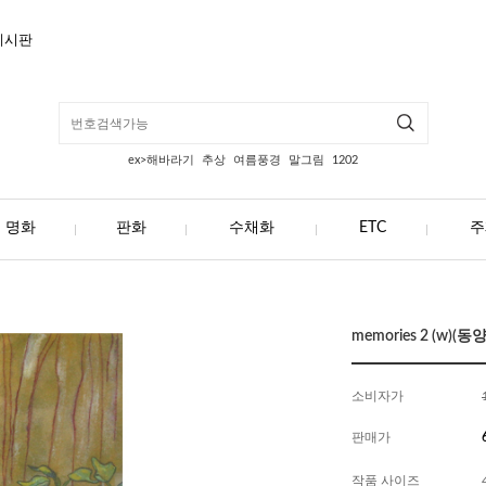
게시판
ex>해바라기
추상
여름풍경
말그림
1202
명화
판화
수채화
ETC
주
memories 2 (w)(동
소비자가
판매가
작품 사이즈