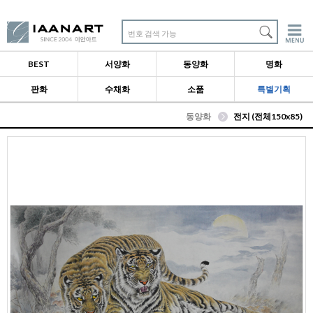
번호 검색 가능
BEST
서양화
동양화
명화
판화
수채화
소품
특별기획
동양화
전지 (전체150x85)