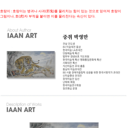
:
(
)
호랑이
호랑이는 병귀나 사귀
邪鬼
를 물리치는 힘이 있는 것으로 믿어져 호랑이
,
(
)
.
그림이나
호
虎
자 부적을 붙이면 이를 물리친다는 속신이 있다