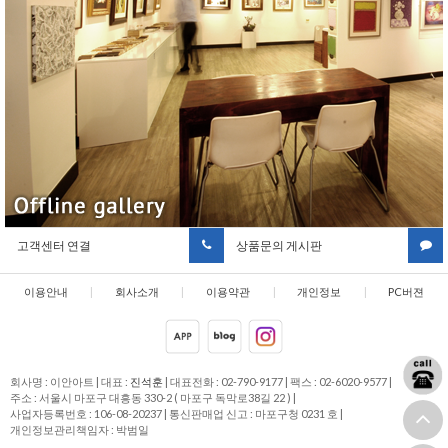
고객센터 연결
상품문의 게시판
이용안내
|
회사소개
|
이용약관
|
개인정보
|
PC버젼
취급방침
회사명 : 이안아트
|
대표 :
진석훈
|
대표전화 : 02-790-9177
|
팩스 : 02-6020-9577
|
주소 : 서울시 마포구 대흥동 330-2 ( 마포구 독막로38길 22 )
|
사업자등록번호 : 106-08-20237
|
통신판매업 신고 : 마포구청 0231 호
|
개인정보관리책임자 : 박범일