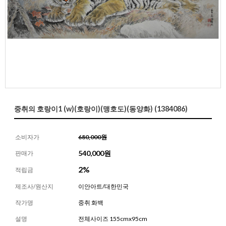
중취의 호랑이1 (w)(호랑이)(맹호도)(동양화) (1384086)
소비자가
680,000원
540,000
원
판매가
2%
적립금
제조사/원산지
이안아트/대한민국
작가명
중취 화백
설명
전체사이즈 155cmx95cm