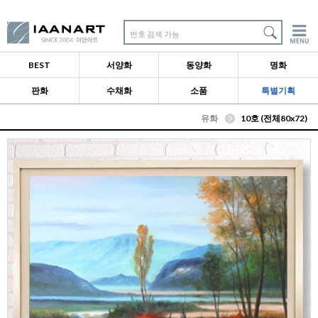
번호 검색 가능
BEST
서양화
동양화
명화
판화
수채화
소품
특별기획
유화
10호 (전체80x72)