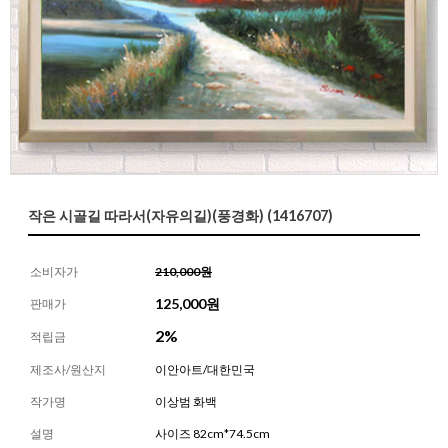
작은 시골길 따라서(자유의길)(풍경화) (1416707)
소비자가
210,000원
125,000
원
판매가
2%
적립금
제조사/원산지
이안아트/대한민국
작가명
이상범 화백
설명
사이즈 82cm*74.5cm