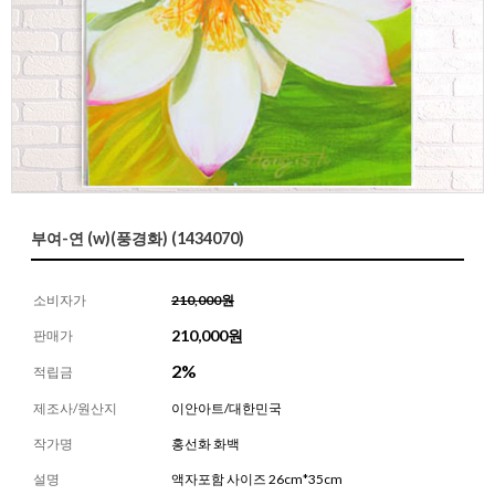
부여-연 (w)(풍경화) (1434070)
소비자가
210,000원
210,000
원
판매가
2%
적립금
제조사/원산지
이안아트/대한민국
작가명
홍선화 화백
설명
액자포함 사이즈 26cm*35cm