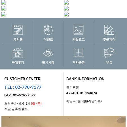
게시판
이벤트
카달로그
주문제작
구매후기
전시사례
액자종류
FAQ
CUSTOMER CENTER
BANK INFORMATION
TEL : 02-790-9177
국민은행
477401-01-153874
FAX : 02-6020-9577
예금주 : 진석훈(이안아트)
오전 9시 ~ 오후 6시
(월 - 금)
주말, 공휴일 휴무