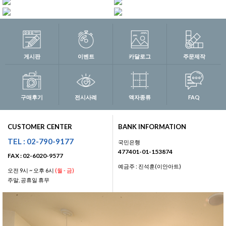
게시판
이벤트
카달로그
주문제작
구매후기
전시사례
액자종류
FAQ
CUSTOMER CENTER
BANK INFORMATION
TEL : 02-790-9177
국민은행
477401-01-153874
FAX : 02-6020-9577
예금주 : 진석훈(이안아트)
오전 9시 ~ 오후 6시
(월 - 금)
주말, 공휴일 휴무