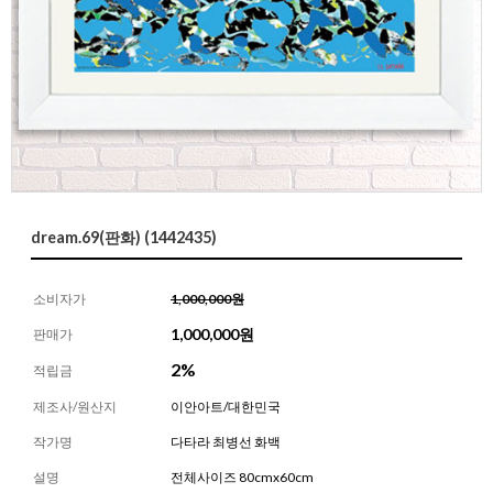
dream.69(판화) (1442435)
소비자가
1,000,000원
1,000,000
원
판매가
2%
적립금
제조사/원산지
이안아트/대한민국
작가명
다타라 최병선 화백
설명
전체사이즈 80cmx60cm