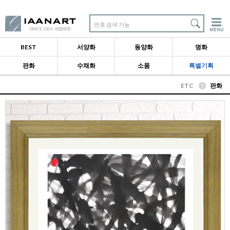
번호 검색 가능
BEST
서양화
동양화
명화
판화
수채화
소품
특별기획
ETC
판화