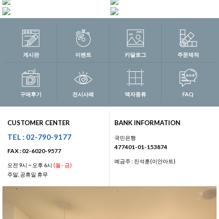
게시판
이벤트
카달로그
주문제작
구매후기
전시사례
액자종류
FAQ
CUSTOMER CENTER
BANK INFORMATION
TEL : 02-790-9177
국민은행
477401-01-153874
FAX : 02-6020-9577
예금주 : 진석훈(이안아트)
오전 9시 ~ 오후 6시
(월 - 금)
주말, 공휴일 휴무