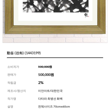
動동 (판화) (1443199)
소비자가
500,000원
500,000
원
판매가
2%
적립금
제조사/원산지
이안아트/대한민국
작가명
다타라 최병선 화백
설명
전체사이즈 70cmx60cm