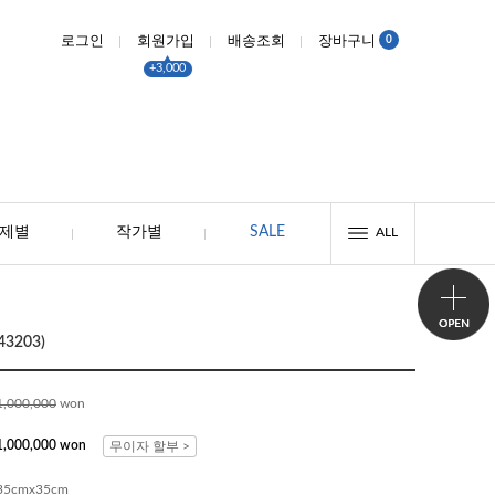
0
로그인
회원가입
배송조회
장바구니
+3,000
제별
작가별
SALE
ALL
43203)
1,000,000
won
1,000,000 won
무이자 할부 >
35cmx35cm