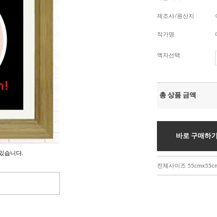
제조사/원산지
작가명
액자선택
총 상품 금액
바로 구매하
있습니다.
전체사이즈 55cmx55c