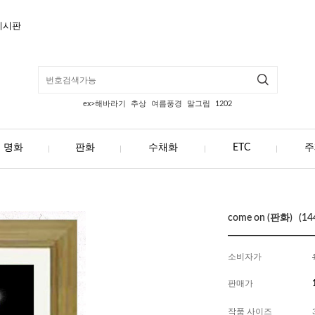
게시판
ex>해바라기
추상
여름풍경
말그림
1202
명화
판화
수채화
ETC
주
come on (판화) (14
소비자가
판매가
작품 사이즈