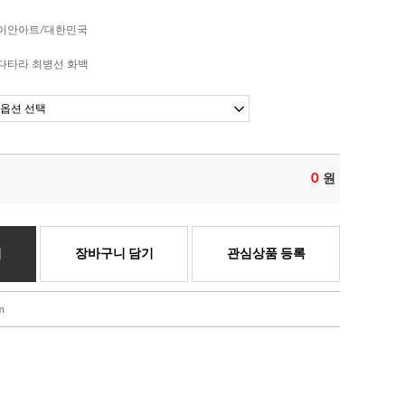
이안아트/대한민국
다타라 최병선 화백
0
원
기
장바구니 담기
관심상품 등록
m