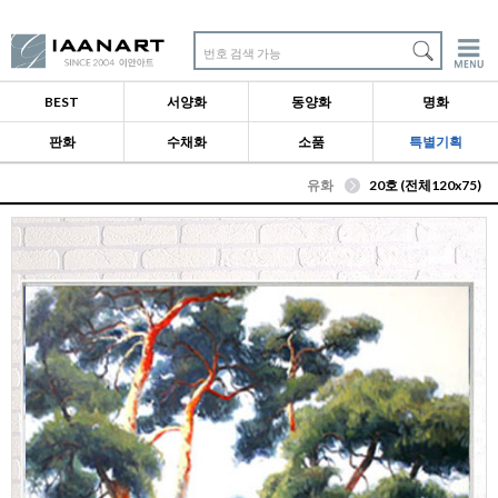
번호 검색 가능
BEST
서양화
동양화
명화
판화
수채화
소품
특별기획
유화
20호 (전체120x75)