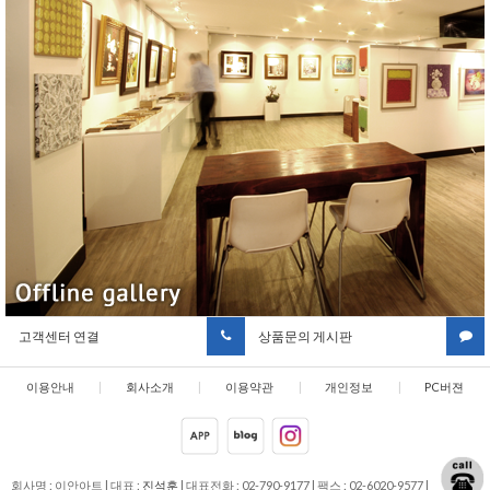
고객센터 연결
상품문의 게시판
이용안내
|
회사소개
|
이용약관
|
개인정보
|
PC버젼
취급방침
회사명 : 이안아트
|
대표 :
진석훈
|
대표전화 : 02-790-9177
|
팩스 : 02-6020-9577
|