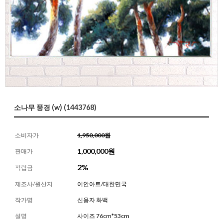
소나무 풍경 (w) (1443768)
소비자가
1,950,000원
1,000,000
원
판매가
2%
적립금
제조사/원산지
이안아트/대한민국
작가명
신용자 화백
설명
사이즈 76cm*53cm