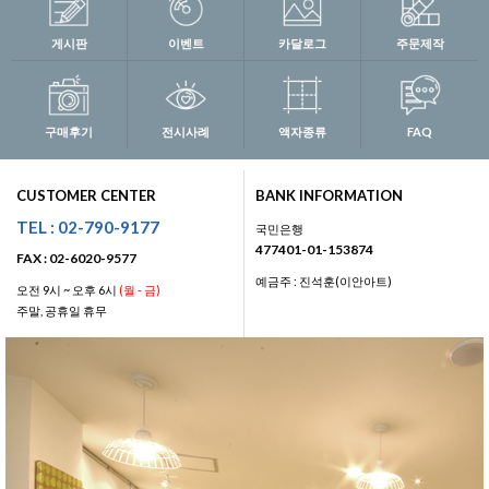
게시판
이벤트
카달로그
주문제작
구매후기
전시사례
액자종류
FAQ
CUSTOMER CENTER
BANK INFORMATION
TEL : 02-790-9177
국민은행
477401-01-153874
FAX : 02-6020-9577
예금주 : 진석훈(이안아트)
오전 9시 ~ 오후 6시
(월 - 금)
주말, 공휴일 휴무