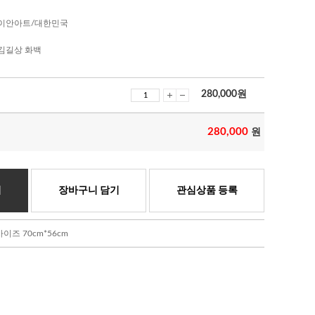
이안아트/대한민국
김길상 화백
280,000
원
280,000
원
기
장바구니 담기
관심상품 등록
즈 70cm*56cm