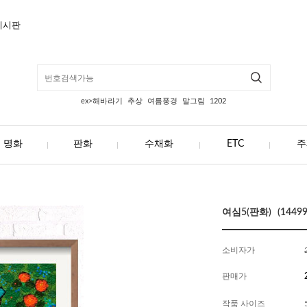
게시판
ex>해바라기
추상
여름풍경
말그림
1202
명화
판화
수채화
ETC
주
여심5(판화) (14499
소비자가
판매가
작품 사이즈