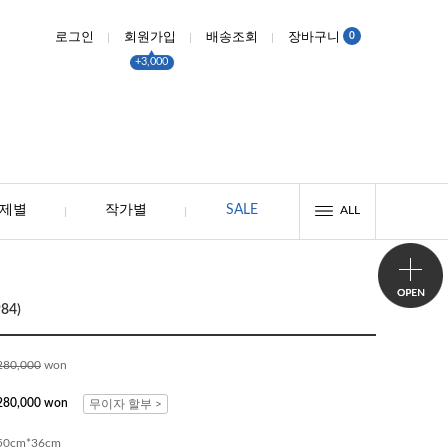
0
로그인
회원가입
배송조회
장바구니
+3,000
제별
작가별
SALE
ALL
84)
280,000
won
280,000
won
무이자 할부 >
50cm*36cm