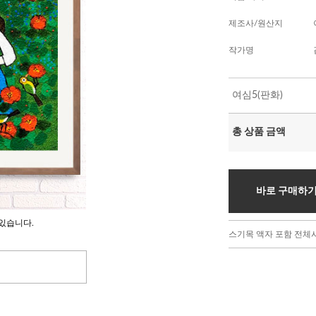
제조사/원산지
작가명
여심5(판화)
총 상품 금액
바로 구매하
있습니다.
스기목 액자 포함 전체사이