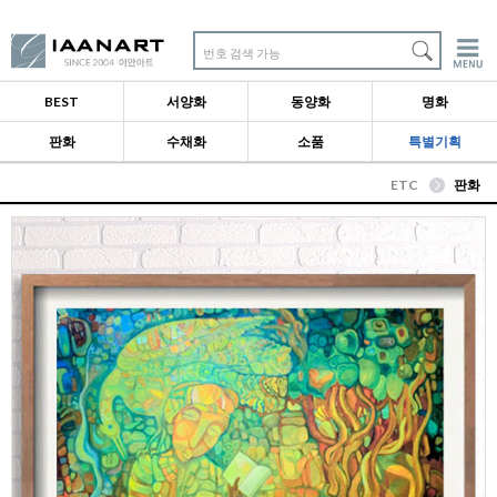
번호 검색 가능
BEST
서양화
동양화
명화
판화
수채화
소품
특별기획
ETC
판화