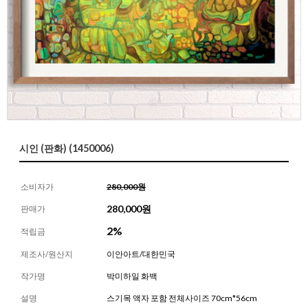
시인 (판화) (1450006)
소비자가
280,000원
280,000
원
판매가
2%
적립금
제조사/원산지
이안아트/대한민국
작가명
박미하일 화백
설명
스기목 액자 포함 전체사이즈 70cm*56cm