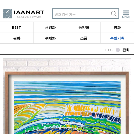
번호 검색 가능
BEST
서양화
동양화
명화
판화
수채화
소품
특별기획
ETC
판화