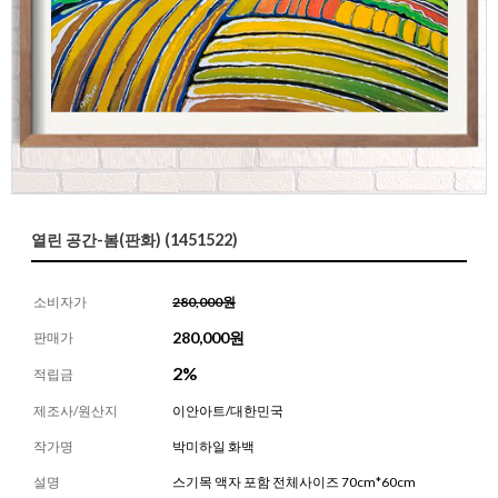
열린 공간-봄(판화) (1451522)
소비자가
280,000원
280,000
원
판매가
2%
적립금
제조사/원산지
이안아트/대한민국
작가명
박미하일 화백
설명
스기목 액자 포함 전체사이즈 70cm*60cm