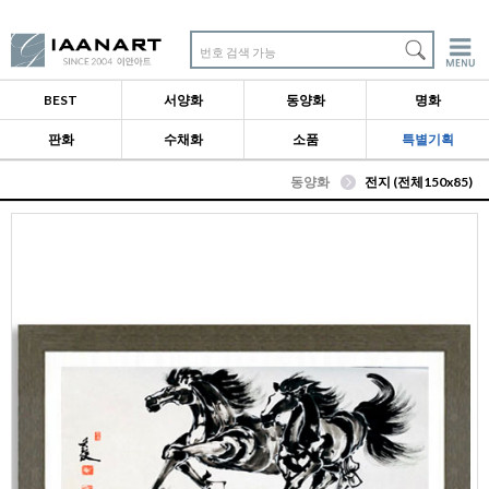
번호 검색 가능
BEST
서양화
동양화
명화
판화
수채화
소품
특별기획
동양화
전지 (전체150x85)