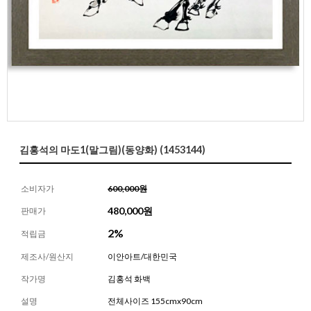
김홍석의 마도1(말그림)(동양화) (1453144)
소비자가
600,000원
480,000
원
판매가
2%
적립금
제조사/원산지
이안아트/대한민국
작가명
김홍석 화백
설명
전체사이즈 155cmx90cm