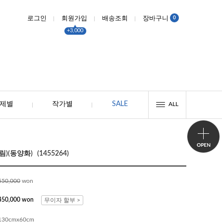
0
로그인
회원가입
배송조회
장바구니
+3,000
제별
작가별
SALE
ALL
(동양화) (1455264)
550,000
won
450,000 won
무이자 할부 >
130cmx60cm