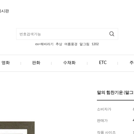
게시판
ex>해바라기
추상
여름풍경
말그림
1202
명화
판화
수채화
ETC
주
말의 힘찬기운 (말그림)
소비자가
판매가
작품 사이즈