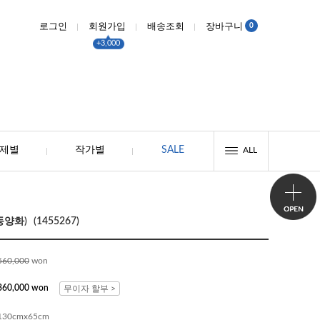
0
로그인
회원가입
배송조회
장바구니
+3,000
제별
작가별
SALE
ALL
양화) (1455267)
560,000
won
360,000 won
무이자 할부 >
130cmx65cm