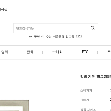
게시판
ex>해바라기
추상
여름풍경
말그림
1202
명화
판화
수채화
ETC
주
말의 기운 (말그림)(동
소비자가
판매가
작품 사이즈