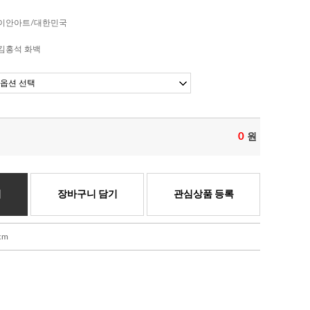
이안아트/대한민국
김홍석 화백
0
원
기
장바구니 담기
관심상품 등록
cm