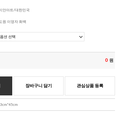
이안아트/대한민국
도원 이영자 화백
0
원
기
장바구니 담기
관심상품 등록
cm*45cm