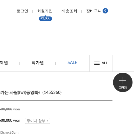
0
로그인
회원가입
배송조회
장바구니
+3,000
제별
작가별
SALE
ALL
는 사람)(w)(동양화) (1455360)
500,000
won
500,000 won
무이자 할부 >
43cmx65cm