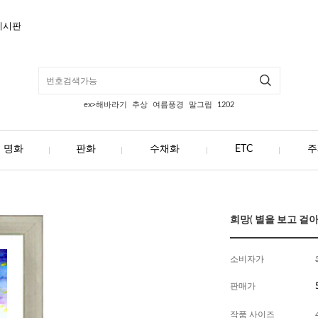
게시판
ex>해바라기
추상
여름풍경
말그림
1202
명화
판화
수채화
ETC
주
희망( 별을 보고 걸아가
소비자가
판매가
작품 사이즈