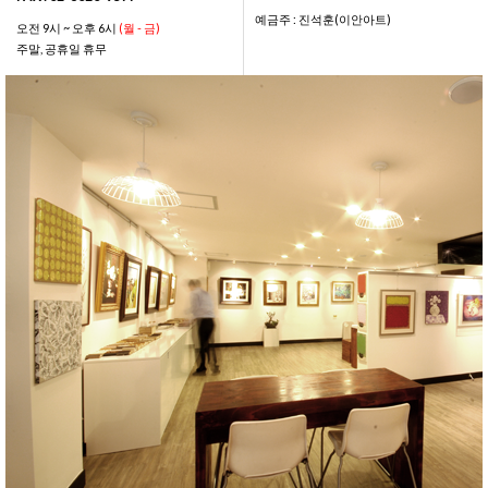
예금주 : 진석훈(이안아트)
오전 9시 ~ 오후 6시
(월 - 금)
주말, 공휴일 휴무