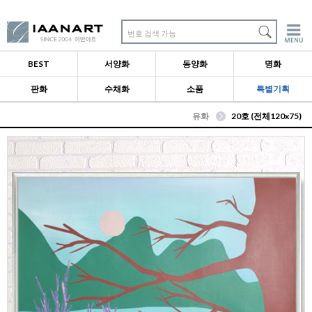
번호 검색 가능
BEST
서양화
동양화
명화
판화
수채화
소품
특별기획
유화
20호 (전체120x75)