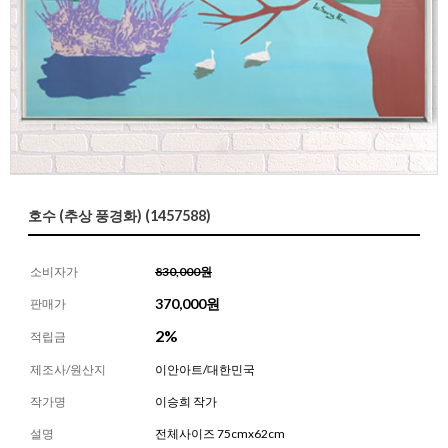
호수 (추상 풍경화) (1457588)
소비자가
830,000원
370,000
원
판매가
2%
적립금
제조사/원산지
이안아트/대한민국
작가명
이승희 작가
설명
전체사이즈 75cmx62cm