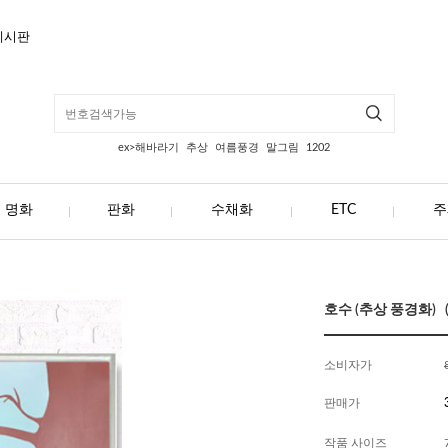
게시판
ex>해바라기
추상
여름풍경
말그림
1202
명화
판화
수채화
ETC
주
호수 (추상 풍경화) (1
소비자가
판매가
작품 사이즈