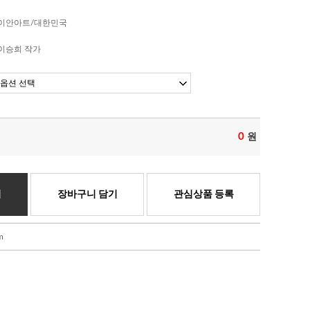
이안아트/대한민국
이승희 작가
0
원
기
장바구니 담기
관심상품 등록
m