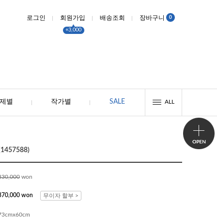
0
로그인
회원가입
배송조회
장바구니
+3,000
제별
작가별
SALE
ALL
457588)
830,000
won
370,000 won
무이자 할부 >
73cmx60cm