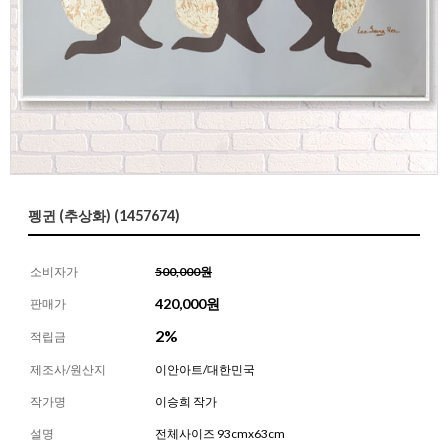
펭귄 (추상화) (1457674)
소비자가
500,000원
420,000
원
판매가
2%
적립금
제조사/원산지
이안아트/대한민국
작가명
이승희 작가
설명
전체사이즈 93cmx63cm