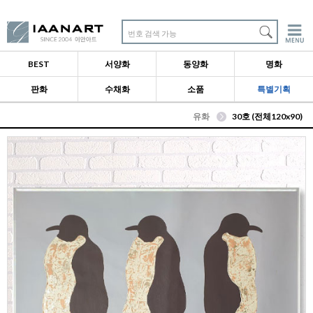
번호 검색 가능
BEST
서양화
동양화
명화
판화
수채화
소품
특별기획
유화
30호 (전체120x90)