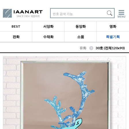
번호 검색 가능
BEST
서양화
동양화
명화
판화
수채화
소품
특별기획
유화
30호 (전체120x90)