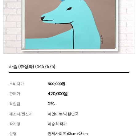
사슴 (추상화) (1457675)
소비자가
500,000원
420,000
원
판매가
2%
적립금
제조사/원산지
이안아트/대한민국
작가명
이승희 작가
설명
전체사이즈 63cmx93cm