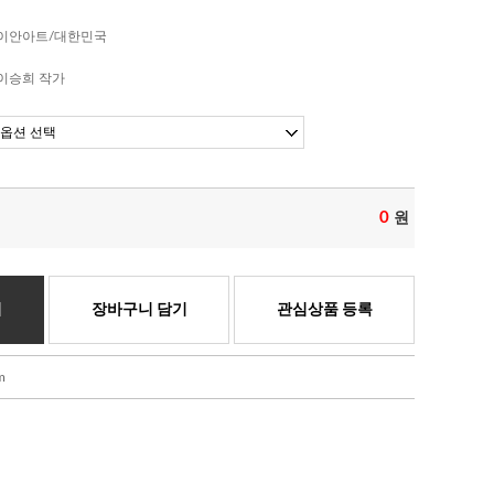
이안아트/대한민국
이승희 작가
0
원
기
장바구니 담기
관심상품 등록
m