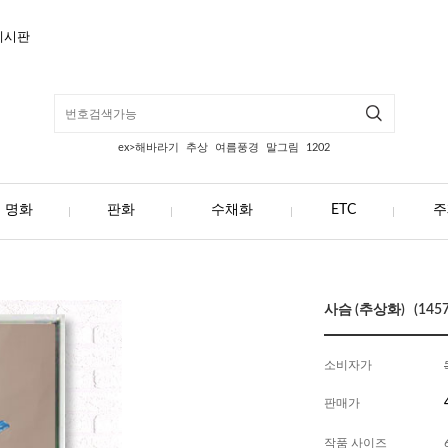
게시판
ex>해바라기
추상
여름풍경
말그림
1202
명화
판화
수채화
ETC
주
사슴 (추상화) (1457
소비자가
판매가
작품 사이즈