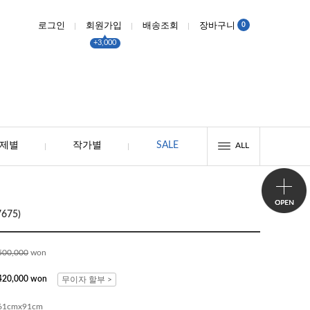
0
로그인
회원가입
배송조회
장바구니
+3,000
제별
작가별
SALE
ALL
675)
500,000
won
420,000 won
무이자 할부 >
61cmx91cm