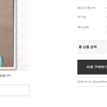
제조사/원산지
작가명
액자선택
총 상품 금액
바로 구매하
있습니다.
전체사이즈 63cmx93c