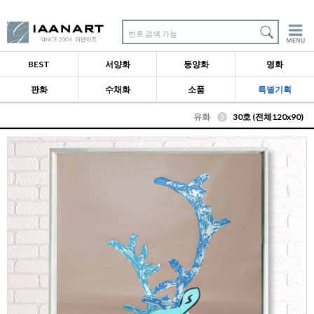
번호 검색 가능
BEST
서양화
동양화
명화
판화
수채화
소품
특별기획
유화
30호 (전체120x90)