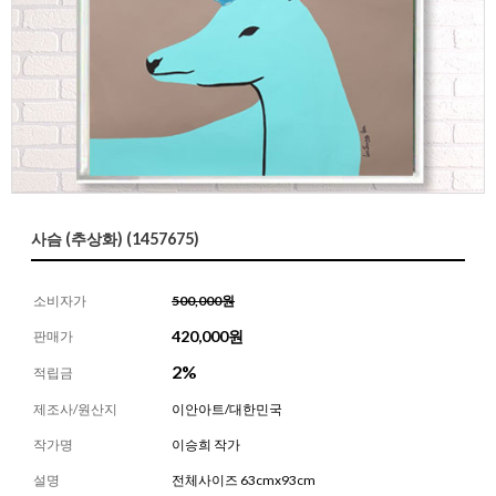
사슴 (추상화) (1457675)
소비자가
500,000원
420,000
원
판매가
2%
적립금
제조사/원산지
이안아트/대한민국
작가명
이승희 작가
설명
전체사이즈 63cmx93cm