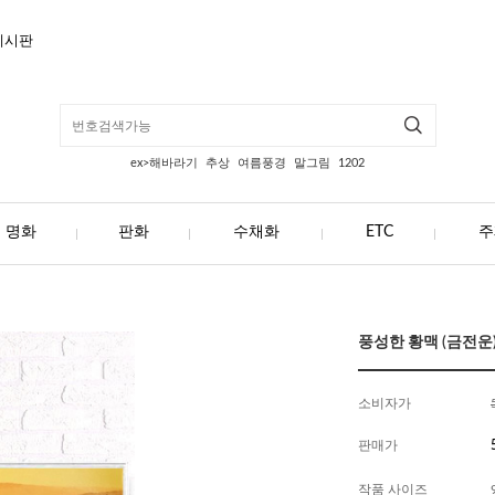
게시판
ex>해바라기
추상
여름풍경
말그림
1202
명화
판화
수채화
ETC
주
풍성한 황맥 (금전운) 
소비자가
판매가
작품 사이즈