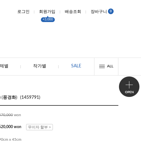
0
로그인
회원가입
배송조회
장바구니
+3,000
제별
작가별
SALE
ALL
(풍경화) (1459791)
570,000
won
520,000 won
무이자 할부 >
90cm x 45cm