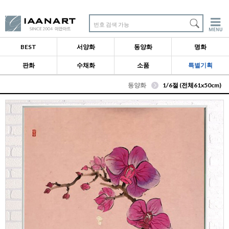
번호 검색 가능
BEST
서양화
동양화
명화
판화
수채화
소품
특별기획
동양화
1/6절 (전체61x50cm)