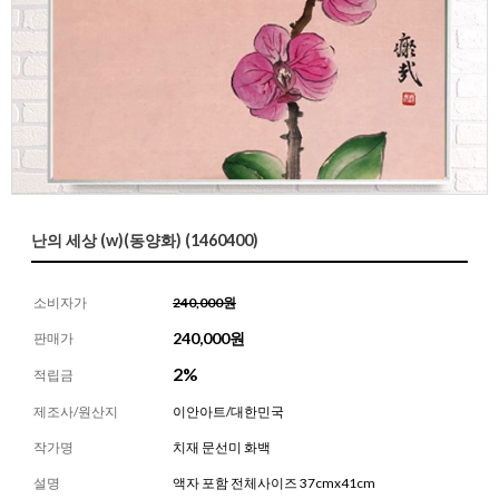
난의 세상 (w)(동양화) (1460400)
소비자가
240,000원
240,000
원
판매가
2%
적립금
제조사/원산지
이안아트/대한민국
작가명
치재 문선미 화백
설명
액자 포함 전체사이즈 37cmx41cm