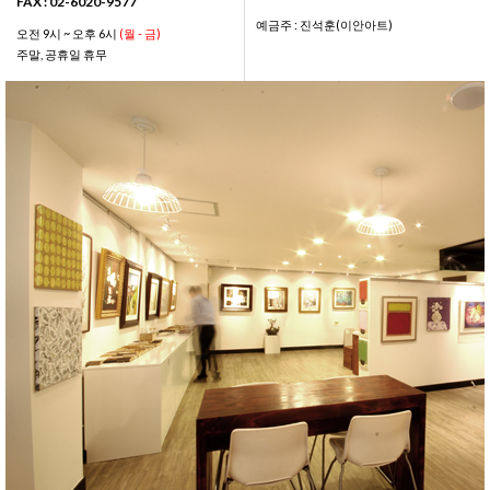
FAX : 02-6020-9577
예금주 : 진석훈(이안아트)
오전 9시 ~ 오후 6시
(월 - 금)
주말, 공휴일 휴무