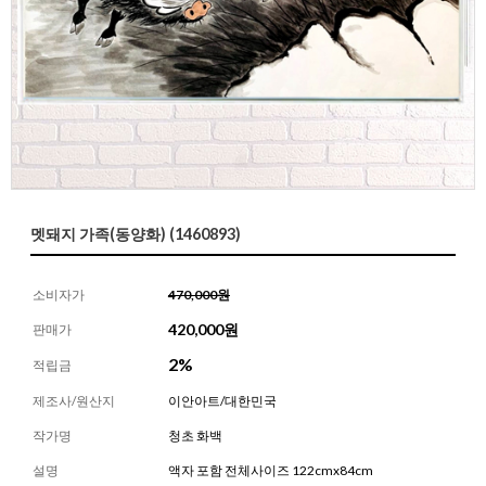
멧돼지 가족(동양화) (1460893)
소비자가
470,000원
420,000
원
판매가
2%
적립금
제조사/원산지
이안아트/대한민국
작가명
청초 화백
설명
액자 포함 전체사이즈 122cmx84cm