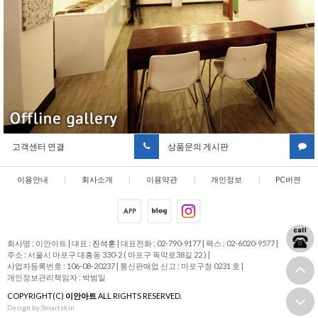
고객센터 연결
상품문의 게시판
이용안내
|
회사소개
|
이용약관
|
개인정보
|
PC버젼
취급방침
회사명 : 이안아트
|
대표 :
진석훈
|
대표전화 : 02-790-9177
|
팩스 : 02-6020-9577
|
주소 : 서울시 마포구 대흥동 330-2 ( 마포구 독막로38길 22 )
|
사업자등록번호 : 106-08-20237
|
통신판매업 신고 : 마포구청 0231 호
|
개인정보관리책임자 : 박범일
COPYRIGHT(C)
이안아트
ALL RIGHTS RESERVED.