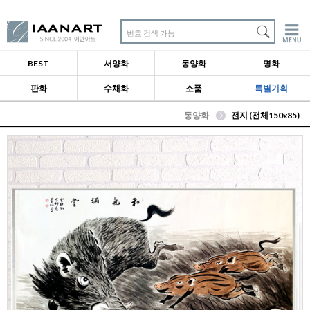
번호 검색 가능
BEST
서양화
동양화
명화
판화
수채화
소품
특별기획
동양화
전지 (전체150x85)