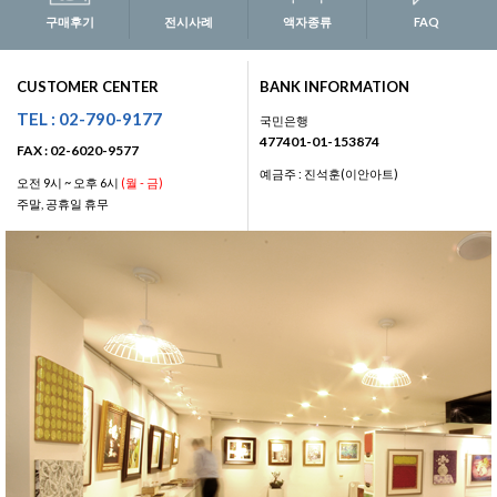
구매후기
전시사례
액자종류
FAQ
CUSTOMER CENTER
BANK INFORMATION
TEL : 02-790-9177
국민은행
477401-01-153874
FAX : 02-6020-9577
예금주 : 진석훈(이안아트)
오전 9시 ~ 오후 6시
(월 - 금)
주말, 공휴일 휴무