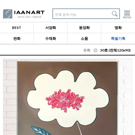
번호 검색 가능
BEST
서양화
동양화
명화
판화
수채화
소품
특별기획
유화
30호 (전체120x90)