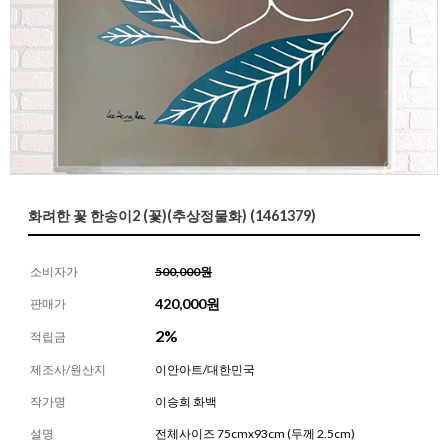
화려한 꽃 한송이2 (꽃)(추상정물화) (1461379)
소비자가
500,000원
420,000
원
판매가
2%
적립금
제조사/원산지
이안아트/대한민국
작가명
이승희 화백
설명
전체사이즈 75cmx93cm (두께 2.5cm)