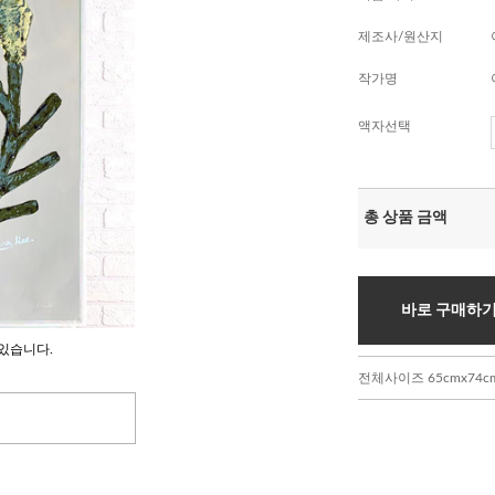
제조사/원산지
작가명
액자선택
총 상품 금액
바로 구매하
있습니다.
전체사이즈 65cmx74c