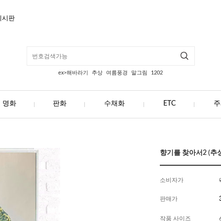
게시판
ex>해바라기
추상
여름풍경
말그림
1202
명화
판화
수채화
ETC
주
향기를 찾아서2 (추상화
소비자가
판매가
작품 사이즈