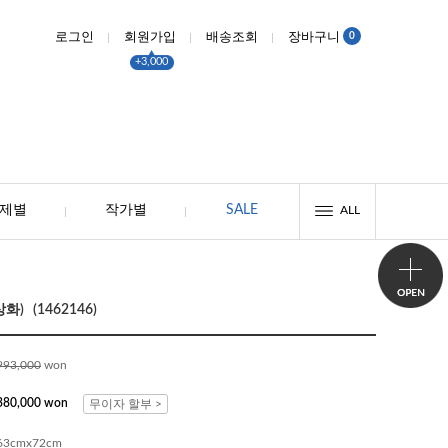
0
로그인
회원가입
배송조회
장바구니
+3,000
제별
작가별
SALE
ALL
) (1462146)
993,000
won
380,000 won
무이자 할부 >
63cmx72cm