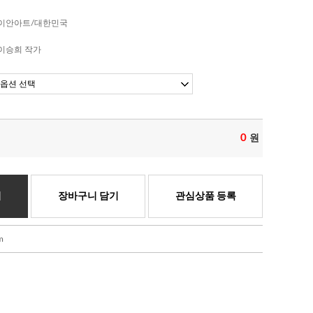
이안아트/대한민국
이승희 작가
0
원
기
장바구니 담기
관심상품 등록
m