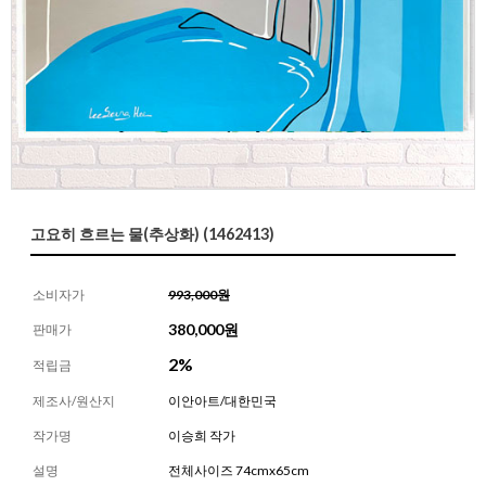
고요히 흐르는 물(추상화) (1462413)
소비자가
993,000원
380,000
원
판매가
2%
적립금
제조사/원산지
이안아트/대한민국
작가명
이승희 작가
설명
전체사이즈 74cmx65cm