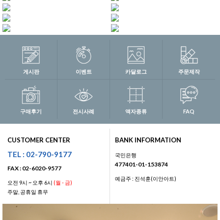
게시판
이벤트
카달로그
주문제작
구매후기
전시사례
액자종류
FAQ
CUSTOMER CENTER
BANK INFORMATION
TEL : 02-790-9177
국민은행
477401-01-153874
FAX : 02-6020-9577
예금주 : 진석훈(이안아트)
오전 9시 ~ 오후 6시
(월 - 금)
주말, 공휴일 휴무