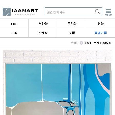
번호 검색 가능
BEST
서양화
동양화
명화
판화
수채화
소품
특별기획
유화
20호 (전체120x75)