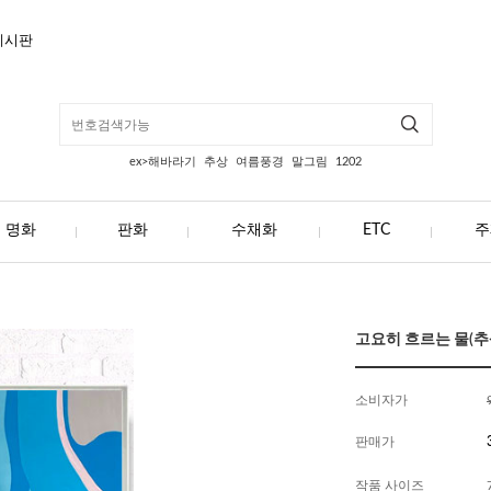
게시판
ex>해바라기
추상
여름풍경
말그림
1202
명화
판화
수채화
ETC
주
고요히 흐르는 물(추상화
소비자가
판매가
작품 사이즈