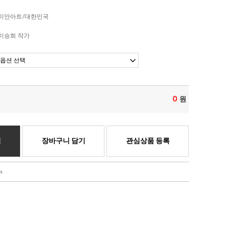
이안아트/대한민국
이승희 작가
0
원
기
장바구니 담기
관심상품 등록
m