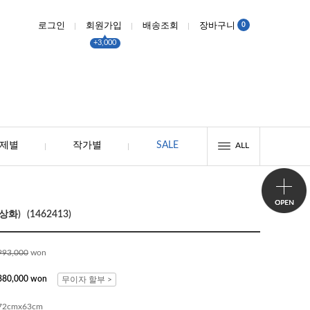
0
로그인
회원가입
배송조회
장바구니
+3,000
제별
작가별
SALE
ALL
) (1462413)
993,000
won
380,000 won
무이자 할부 >
72cmx63cm