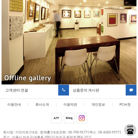
고객센터 연결
상품문의 게시판
이용안내
|
회사소개
|
이용약관
|
개인정보
|
PC버젼
취급방침
회사명 : 이안아트
|
대표 :
진석훈
|
대표전화 : 02-790-9177
|
팩스 : 02-6020-9577
|
주소 : 서울시 마포구 대흥동 330-2 ( 마포구 독막로38길 22 )
|