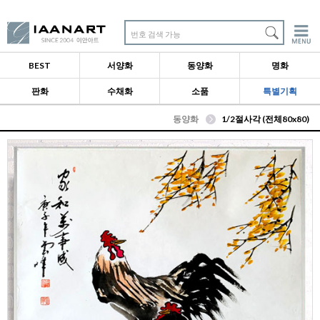
번호 검색 가능
BEST
서양화
동양화
명화
판화
수채화
소품
특별기획
동양화
1/2절사각 (전체80x80)