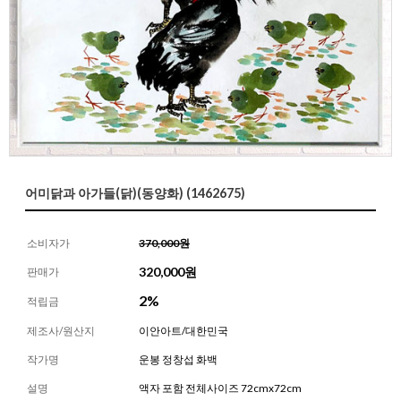
어미닭과 아가들(닭)(동양화) (1462675)
소비자가
370,000원
320,000
원
판매가
2%
적립금
제조사/원산지
이안아트/대한민국
작가명
운봉 정창섭 화백
설명
액자 포함 전체사이즈 72cmx72cm