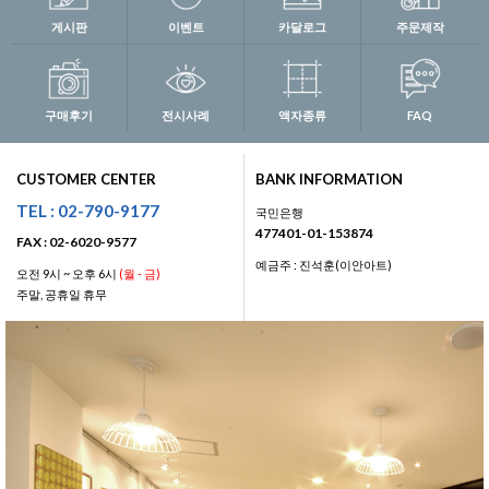
게시판
이벤트
카달로그
주문제작
구매후기
전시사례
액자종류
FAQ
CUSTOMER CENTER
BANK INFORMATION
TEL : 02-790-9177
국민은행
477401-01-153874
FAX : 02-6020-9577
예금주 : 진석훈(이안아트)
오전 9시 ~ 오후 6시
(월 - 금)
주말, 공휴일 휴무