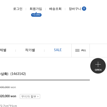
0
로그인
회원가입
배송조회
장바구니
+3,000
제별
작가별
SALE
ALL
화) (1463142)
500,000
won
420,000 won
무이자 할부 >
72.7cm*91cm