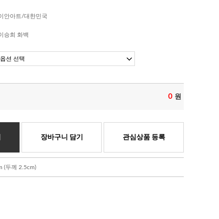
이안아트/대한민국
이승희 화백
0
원
기
장바구니 담기
관심상품 등록
(두께 2.5cm)