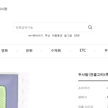
게시판
ex>해바라기
추상
여름풍경
말그림
1202
명화
판화
수채화
ETC
주
두사람 (연결고리)(추상
소비자가
판매가
작품 사이즈