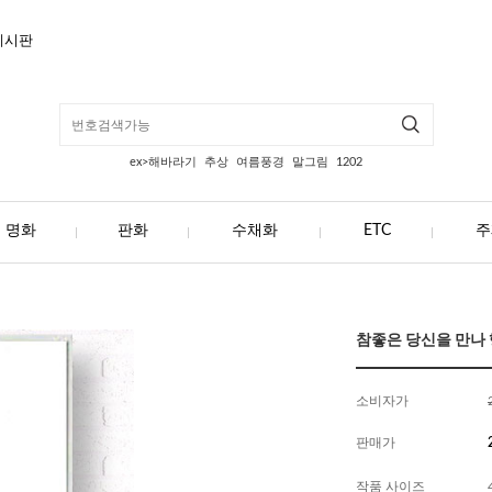
게시판
ex>해바라기
추상
여름풍경
말그림
1202
명화
판화
수채화
ETC
주
참좋은 당신을 만나 행
소비자가
판매가
작품 사이즈