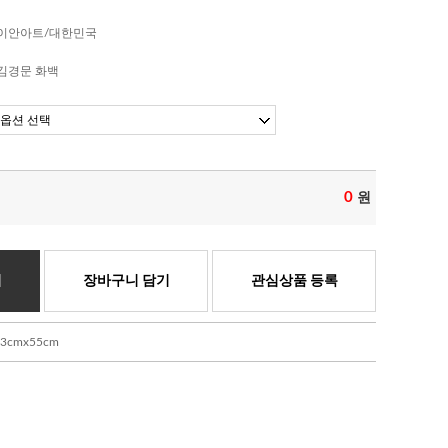
이안아트/대한민국
김경문 화백
0
원
기
장바구니 담기
관심상품 등록
cmx55cm