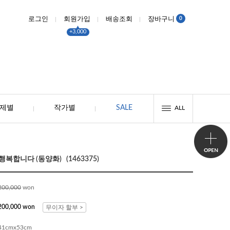
0
로그인
회원가입
배송조회
장바구니
+3,000
제별
작가별
SALE
ALL
복합니다 (동양화) (1463375)
200,000
won
200,000 won
무이자 할부 >
41cmx53cm