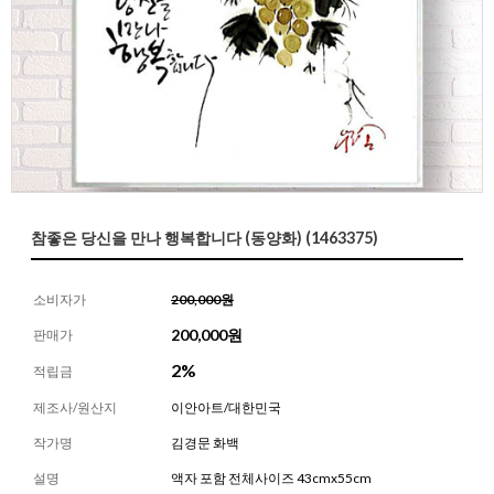
참좋은 당신을 만나 행복합니다 (동양화) (1463375)
소비자가
200,000원
200,000
원
판매가
2%
적립금
제조사/원산지
이안아트/대한민국
작가명
김경문 화백
설명
액자 포함 전체사이즈 43cmx55cm