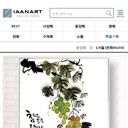
번호 검색 가능
BEST
서양화
동양화
명화
판화
수채화
소품
특별기획
동양화
1/4절 (전체85x50)