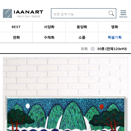
번호 검색 가능
BEST
서양화
동양화
명화
판화
수채화
소품
특별기획
유화
30호 (전체120x90)