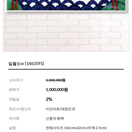
일월도w (1463591)
소비자가
3,000,000원
1,000,000
원
판매가
2%
적립금
제조사/원산지
이안아트/대한민국
작가명
신용자 화백
설명
전체사이즈 102cmx32cm (두께 2.5cm)