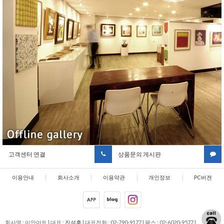
고객센터 연결
상품문의 게시판
이용안내
|
회사소개
|
이용약관
|
개인정보
|
PC버젼
취급방침
회사명 : 이안아트
|
대표 :
진석훈
|
대표전화 : 02-790-9177
|
팩스 : 02-6020-9577
|