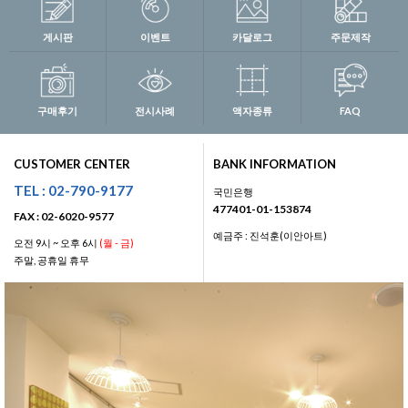
게시판
이벤트
카달로그
주문제작
구매후기
전시사례
액자종류
FAQ
CUSTOMER CENTER
BANK INFORMATION
TEL : 02-790-9177
국민은행
477401-01-153874
FAX : 02-6020-9577
예금주 : 진석훈(이안아트)
오전 9시 ~ 오후 6시
(월 - 금)
주말, 공휴일 휴무