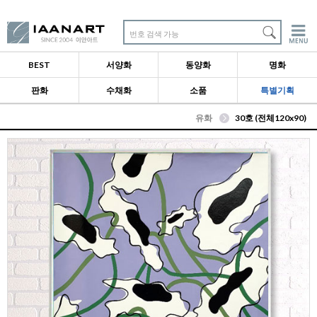
번호 검색 가능
BEST
서양화
동양화
명화
판화
수채화
소품
특별기획
유화
30호 (전체120x90)