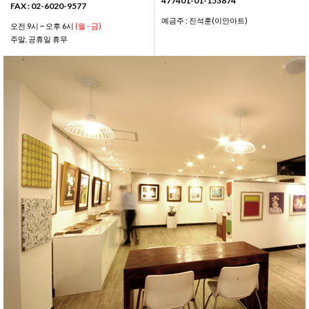
477401-01-153874
FAX : 02-6020-9577
예금주 : 진석훈(이안아트)
오전 9시 ~ 오후 6시
(월 - 금)
주말, 공휴일 휴무