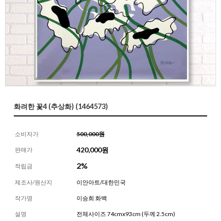
화려한 꽃4 (추상화) (1464573)
소비자가
500,000원
420,000
원
판매가
2%
적립금
제조사/원산지
이안아트/대한민국
작가명
이승희 화백
설명
전체사이즈 74cmx93cm (두께 2.5cm)