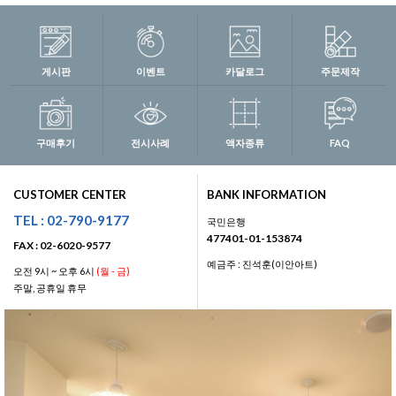
게시판
이벤트
카달로그
주문제작
구매후기
전시사례
액자종류
FAQ
CUSTOMER CENTER
BANK INFORMATION
TEL : 02-790-9177
국민은행
477401-01-153874
FAX : 02-6020-9577
예금주 : 진석훈(이안아트)
오전 9시 ~ 오후 6시
(월 - 금)
주말, 공휴일 휴무