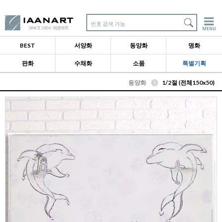
번호 검색 가능
BEST
서양화
동양화
명화
판화
수채화
소품
특별기획
동양화
1/2절 (전체150x50)