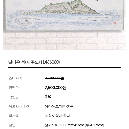
날아온 섬(제주도) (1466060)
소비자가
7,500,000원
7,500,000
원
판매가
2%
적립금
제조사/원산지
이안아트/대한민국
작가명
도원 이영자 화백
설명
전체사이즈 119cmx83cm (두께 2.5cm)