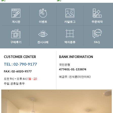
게시판
이벤트
카달로그
주문제작
구매후기
전시사례
액자종류
FAQ
CUSTOMER CENTER
BANK INFORMATION
TEL : 02-790-9177
국민은행
477401-01-153874
FAX : 02-6020-9577
예금주 : 진석훈(이안아트)
오전 9시 ~ 오후 6시
(월 - 금)
주말, 공휴일 휴무