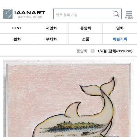
번호 검색 가능
BEST
서양화
동양화
명화
판화
수채화
소품
특별기획
동양화
1/6절 (전체61x50cm)