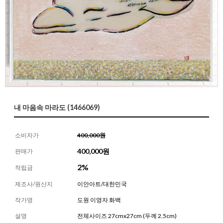
내 마음속 마라도 (1466069)
소비자가
400,000원
400,000
원
판매가
2%
적립금
제조사/원산지
이안아트/대한민국
작가명
도원 이영자 화백
설명
전체사이즈 27cmx27cm (두께 2.5cm)