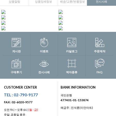
상품알림
상품상세정보
배송/교환/반품정보
전시사례
게시판
이벤트
카달로그
주문제작
구매후기
전시사례
액자종류
FAQ
CUSTOMER CENTER
BANK INFORMATION
TEL : 02-790-9177
국민은행
477401-01-153874
FAX : 02-6020-9577
예금주 : 진석훈(이안아트)
오전 9시 ~ 오후 6시
(월 - 금)
주말, 공휴일 휴무