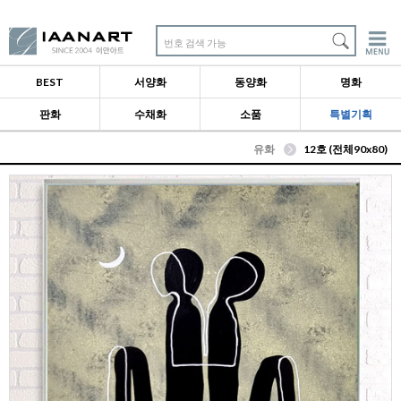
번호 검색 가능
BEST
서양화
동양화
명화
판화
수채화
소품
특별기획
유화
12호 (전체90x80)