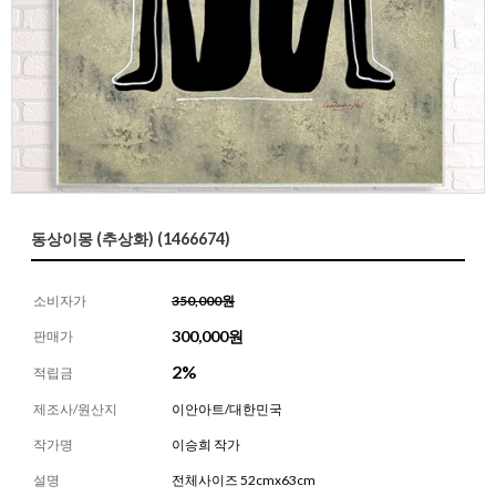
동상이몽 (추상화) (1466674)
소비자가
350,000원
300,000
원
판매가
2%
적립금
제조사/원산지
이안아트/대한민국
작가명
이승희 작가
설명
전체사이즈 52cmx63cm